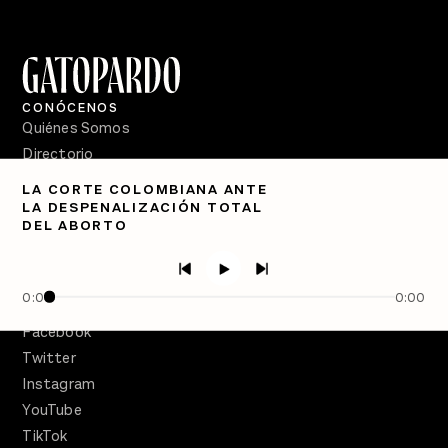
CONÓCENOS
Quiénes Somos
Directorio
LA CORTE COLOMBIANA ANTE
PÓDCASTS
LA DESPENALIZACIÓN TOTAL
Semanario Gatopardo
DEL ABORTO
En Qué Momento
Crecer en Distopía
0:00
0:00
SÍGUENOS
Facebook
Twitter
Instagram
YouTube
TikTok