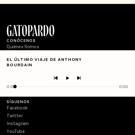
CONÓCENOS
Quiénes Somos
Directorio
EL ÚLTIMO VIAJE DE ANTHONY
BOURDAIN
PÓDCASTS
Semanario Gatopardo
En Qué Momento
0:00
0:00
Crecer en Distopía
SÍGUENOS
Facebook
Twitter
Instagram
YouTube