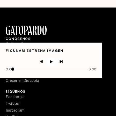
CONÓCENOS
Quiénes Somos
FICUNAM ESTRENA IMAGEN
Directorio
PÓDCASTS
Semanario Gatopardo
0:00
0:00
En Qué Momento
Crecer en Distopía
SÍGUENOS
Facebook
Twitter
Instagram