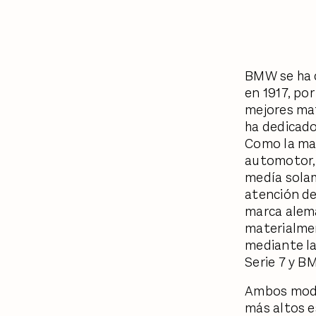
BMW se ha c
en 1917, po
mejores mat
ha dedicado
Como la may
automotor, 
medía solam
atención de
marca alema
materialmen
mediante la
Serie 7 y B
Ambos model
más altos e