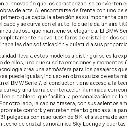
ión e innovación que los caracterizan, se convierten e
obras de arte. Al encontrarse de frente con uno de 
 primero que capta la atención es su imponente parri
 capó y se curva con el auto, lo que le da un aire titá
an cuidadoso que mantiene su elegancia. El BMW Ser
ompletamente nuevo. Los faros de cristal en dos sec
uminada les dan sofisticación y quietud a sus proporc
ealidad lleva a estos modelos a distinguirse es la exp
o de ellos, una que suscita emociones y momentos ú
cnología crea una atmósfera para los pasajeros qu
e se puede igualar, incluso en otros autos de esta m
En el
BMW Serie 7
, el conductor tiene acceso a la te
a curva y una barra de interacción iluminada con con
 en el tablero, que facilita la personalización de la 
Por otro lado, la cabina trasera, con sus asientos am
 promete confort y entretenimiento gracias a la pan
 31 pulgadas con resolución de 8 K, el sistema de s
un techo de cristal panorámico Sky Lounge y puertas