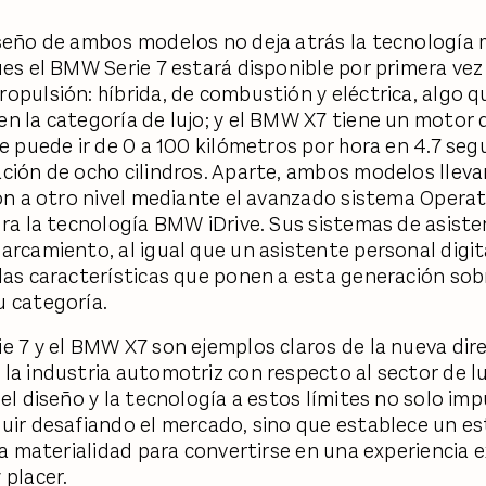
seño de ambos modelos no deja atrás la tecnología
ues el BMW Serie 7 estará disponible por primera vez
opulsión: híbrida, de combustión y eléctrica, algo q
n la categoría de lujo; y el BMW X7 tiene un motor d
ue puede ir de 0 a 100 kilómetros por hora en 4.7 se
ción de ocho cilindros. Aparte, ambos modelos lleva
ión a otro nivel mediante el avanzado sistema Opera
gra la tecnología BMW iDrive. Sus sistemas de asiste
arcamiento, al igual que un asistente personal digit
las características que ponen a esta generación sob
u categoría.
e 7 y el BMW X7 son ejemplos claros de la nueva dir
la industria automotriz con respecto al sector de luj
el diseño y la tecnología a estos límites no solo imp
uir desafiando el mercado, sino que establece un e
 la materialidad para convertirse en una experiencia 
 placer.