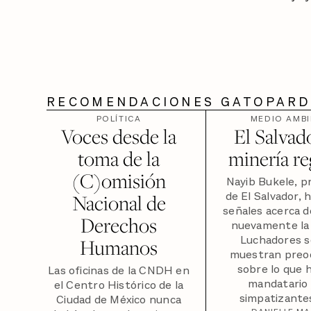
RECOMENDACIONES GATOPAR
POLÍTICA
MEDIO AMBI
Voces desde la
El Salvado
toma de la
minería re
(C)omisión
Nayib Bukele, p
de El Salvador, 
Nacional de
señales acerca d
Derechos
nuevamente la 
Luchadores s
Humanos
muestran preo
sobre lo que 
Las oficinas de la CNDH en
mandatario 
el Centro Histórico de la
simpatizantes
Ciudad de México nunca