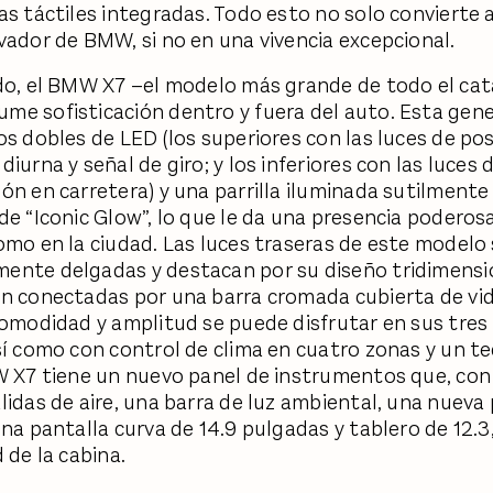
as táctiles integradas. Todo esto no solo convierte 
vador de BMW, si no en una vivencia excepcional.
do, el BMW X7 –el modelo más grande de todo el ca
e sofisticación dentro y fuera del auto. Esta gen
os dobles de LED (los superiores con las luces de pos
iurna y señal de giro; y los inferiores con las luces 
ón en carretera) y una parrilla iluminada sutilmente
de “Iconic Glow”, lo que le da una presencia poderos
omo en la ciudad. Las luces traseras de este modelo
nte delgadas y destacan por su diseño tridimensio
n conectadas por una barra cromada cubierta de vid
comodidad y amplitud se puede disfrutar en sus tres 
sí como con control de clima en cuatro zonas y un t
W X7 tiene un nuevo panel de instrumentos que, con
lidas de aire, una barra de luz ambiental, una nueva
na pantalla curva de 14.9 pulgadas y tablero de 12.3,
d de la cabina.