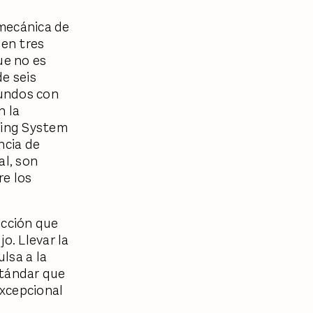
 mecánica de
 en tres
ue no es
e seis
gundos con
n la
ting System
ncia de
al, son
re los
ección que
o. Llevar la
ulsa a la
stándar que
excepcional