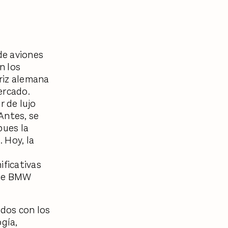
de aviones
n los
riz alemana
ercado.
 de lujo
Antes, se
pues la
 Hoy, la
ificativas
 de BMW
dos con los
ogía,