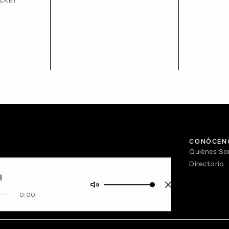
ACKEY
CONÓCEN
Quiénes S
Directorio
0:00