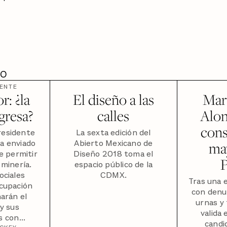
DO
ENTE
r: ¿la
El diseño a las
Mar
gresa?
calles
Alon
cons
residente
La sexta edición del
ha enviado
Abierto Mexicano de
ma
e permitir
Diseño 2018 toma el
minería.
espacio público de la
ociales
CDMX.
Tras una e
cupación
con denu
harán el
urnas y 
y sus
valida 
 con...
candi