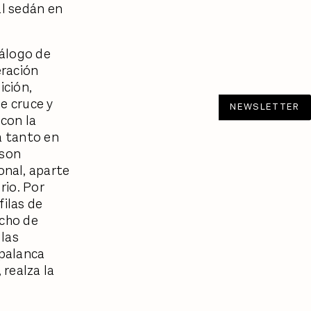
al sedán en
tálogo de
eración
ición,
de cruce y
NEWSLETTER
 con la
a tanto en
 son
nal, aparte
rio. Por
filas de
echo de
 las
 palanca
 realza la