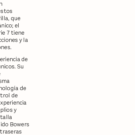
n
estos
lla, que
nico; el
ie 7 tiene
ciones y la
iones.
eriencia de
nicos. Su
e
isma
cnología de
trol de
experiencia
plios y
talla
onido Bowers
 traseras