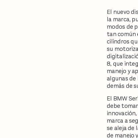
El nuevo di
la marca, p
modos de pr
tan común e
cilindros q
su motoriza
digitalizac
8, que inte
manejo y ap
algunas de 
demás de s
El BMW Seri
debe tomar 
innovación, 
marca a seg
se aleja de
de manejo y