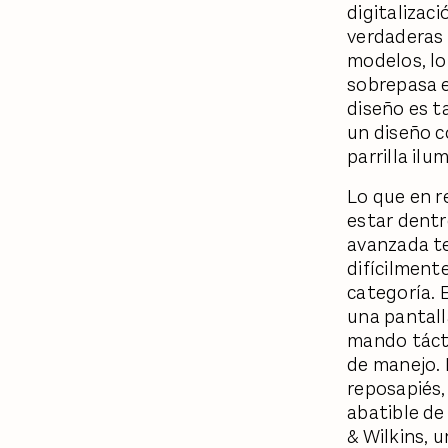
digitalizac
verdaderas 
modelos, lo
sobrepasa el
diseño es t
un diseño c
parrilla il
Lo que en r
estar dentr
avanzada te
difícilment
categoría. 
una pantall
mando táctil
de manejo. 
reposapiés,
abatible de
& Wilkins, 