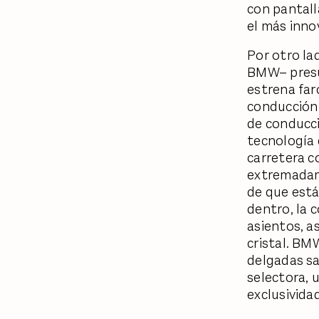
con pantall
el más inno
Por otro la
BMW– presum
estrena far
conducción d
de conducci
tecnología 
carretera c
extremadame
de que está
dentro, la 
asientos, a
cristal. BM
delgadas sa
selectora, u
exclusivida