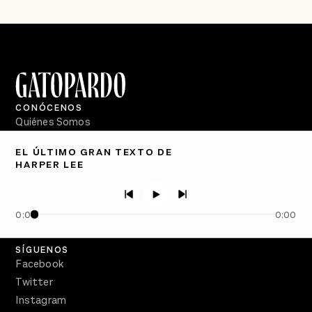
CONÓCENOS
Quiénes Somos
Directorio
EL ÚLTIMO GRAN TEXTO DE
HARPER LEE
PÓDCASTS
Semanario Gatopardo
En Qué Momento
0:00
0:00
Crecer en Distopía
SÍGUENOS
Facebook
Twitter
Instagram