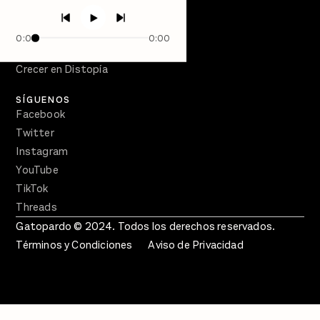
PÓDCASTS
Semanario Gatopardo
0:00
0:00
En Qué Momento
Crecer en Distopía
SÍGUENOS
Facebook
Twitter
Instagram
YouTube
TikTok
Threads
Gatopardo © 2024. Todos los derechos reservados.
Términos y Condiciones
Aviso de Privacidad