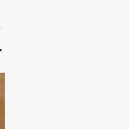
r
o
os