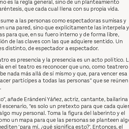
mo es la regla general, sino de un planteamiento
aréntesis, que cada cual llena con su propia vida.
asume a las personas como espectadoras sumisas y
en una pared, sino que explícitamente las interpela 
s para que, en su fuero interno y de forma libre,
ción de las claves con las que adquiere sentido. Un
s distinto, de espectador a espectador.
tro es presencia y la presencia es un acto político. 
cia en el teatro es reconocer que uno, como teatrero
be nada más allá de sí mismo y que, para vencer esa
acer partícipes a todas las personas” que se reúnen
.
to”, añade Erándeni Yáñez, actriz, cantante, bailarina
el escenario, “es solo un pretexto para que cada quie
lgo muy personal. Toma la figura del laberinto y el
omo un mapa para que las personas se planteen alg
editen ‘para mí, ¿qué significa esto?’. Entonces, el