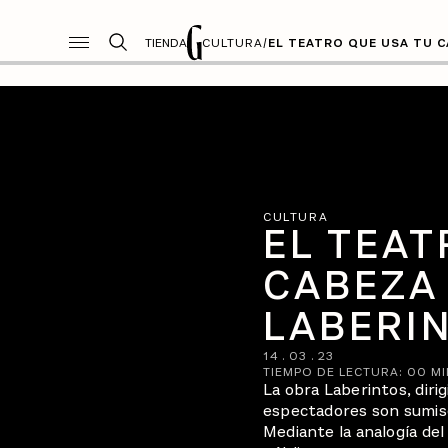
TIENDA
CULTURA
/
EL TEATRO QUE USA TU 
CULTURA
EL TEAT
CABEZA
LABERI
14
.
03
.
23
TIEMPO DE LECTURA:
00
MI
La obra Laberintos, diri
espectadores son sumiso
Mediante la analogía del