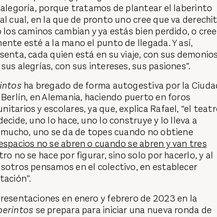
 alegoría, porque tratamos de plantear el laberinto
al cual, en la que de pronto uno cree que va derechi
o los caminos cambian y ya estás bien perdido, o cre
ente esté a la mano el punto de llegada. Y así,
senta, cada quien está en su viaje, con sus demonios
sus alegrías, con sus intereses, sus pasiones”.
intos
ha bregado de forma autogestiva por la Ciuda
 Berlín, en Alemania, haciendo puerto en foros
itarios y escolares, ya que, explica Rafael, “el teat
ecide, uno lo hace, uno lo construye y lo lleva a
ra mucho, uno se da de topes cuando no obtiene
espacios no se abren o cuando se abren y van tres
tro no se hace por figurar, sino solo por hacerlo, y al
osotros pensamos en el colectivo, en establecer
tación”.
presentaciones en enero y febrero de 2023 en la
berintos
se prepara para iniciar una nueva ronda de