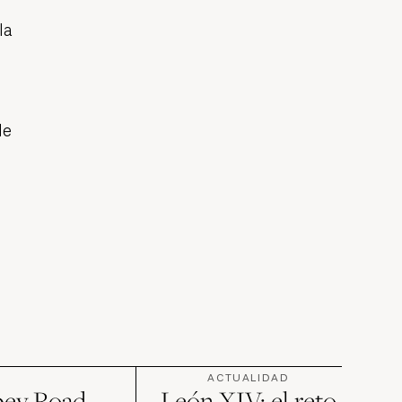
la
de
ACTUALIDAD
ey Road
León XIV: el reto