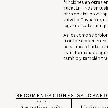
funciones en otras ent
Yucatán. “Nos entusia
obra en distintos esp
volver a Coyoacán, no
lugar de culto, aunq
Así es como se prolon
montarse y ser en cad
pensamos el arte como
transformando según
cambio y también trab
RECOMENDACIONES GATOPAR
CULTURA
Argentina, 1985:
Undocuqu