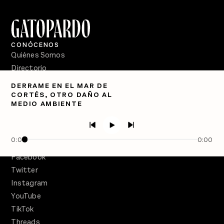
CONÓCENOS
Quiénes Somos
Directorio
DERRAME EN EL MAR DE
PÓDCASTS
CORTÉS, OTRO DAÑO AL
Semanario Gatopardo
MEDIO AMBIENTE
En Qué Momento
Crecer en Distopía
0:00
0:00
SÍGUENOS
Facebook
Twitter
Instagram
YouTube
TikTok
Threads