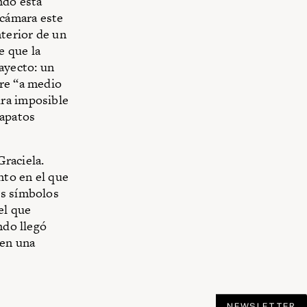
ndo ésta
 cámara este
nterior de un
e que la
ayecto: un
bre “a medio
ura imposible
zapatos
raciela.
nto en el que
os símbolos
el que
ndo llegó
 en una
NEWSLETTER