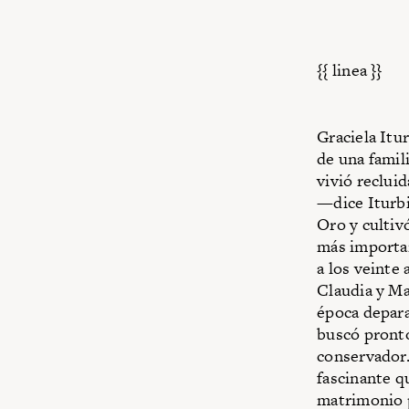
{{ linea }}
Graciela Itu
de una famil
vivió reclui
—dice Iturbi
Oro y cultiv
más importan
a los veinte
Claudia y Ma
época deparab
buscó pronto
conservador.
fascinante q
matrimonio p