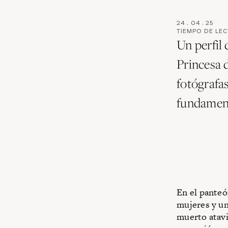
24
.
04
.
25
TIEMPO DE LE
Un perfil 
Princesa d
fotógrafa
fundament
En el panteó
mujeres y un
muerto atavi