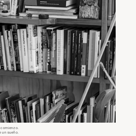
u comienzo.
e un sueño.