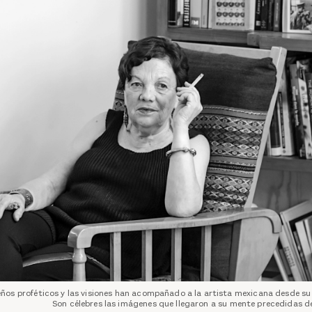
eños proféticos y las visiones han acompañado a la artista mexicana desde s
Son célebres las imágenes que llegaron a su mente precedidas d