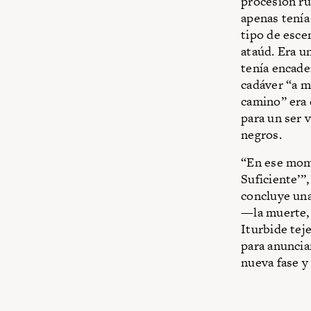
procesión ru
apenas tenía
tipo de esce
ataúd. Era u
tenía encade
cadáver “a m
camino” era 
para un ser 
negros.
“En ese mome
Suficiente’”
concluye una
—la muerte, 
Iturbide tej
para anuncia
nueva fase y 