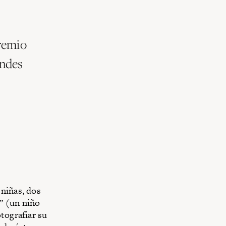
Premio
andes
 niñas, dos
” (un niño
tografiar su