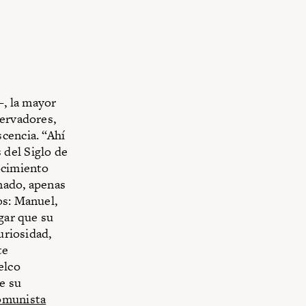
, la mayor
servadores,
cencia. “Ahí
 del Siglo de
ocimiento
nado, apenas
os: Manuel,
gar que su
uriosidad,
te
elco
e su
omunista