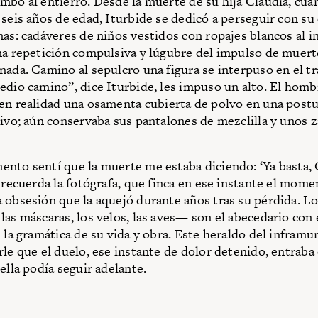
mbo al entierro. Desde la muerte de su hija Claudia, cua
 seis años de edad, Iturbide se dedicó a perseguir con su
nas: cadáveres de niños vestidos con ropajes blancos al i
na repetición compulsiva y lúgubre del impulso de muert
nada. Camino al sepulcro una figura se interpuso en el tr
edio camino”, dice Iturbide, les impuso un alto. El hom
en realidad una
osamenta
cubierta de polvo en una post
vivo; aún conservaba sus pantalones de mezclilla y unos 
nto sentí que la muerte me estaba diciendo: ‘Ya basta, G
, recuerda la fotógrafa, que finca en ese instante el mome
 obsesión que la aquejó durante años tras su pérdida. L
las máscaras, los velos, las aves— son el abecedario con 
e la gramática de su vida y obra. Este heraldo del inframu
rle que el duelo, ese instante de dolor detenido, entraba
ella podía seguir adelante.