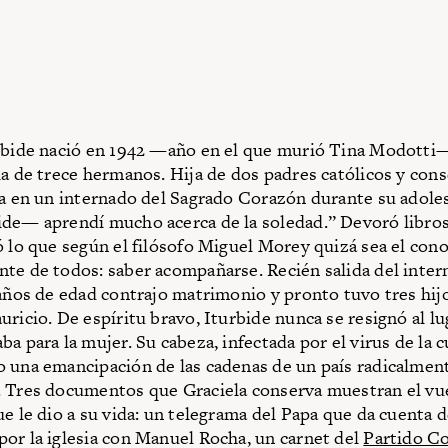
rbide nació en 1942 —año en el que murió Tina Modotti—
ia de trece hermanos. Hija de dos padres católicos y con
da en un internado del Sagrado Corazón durante su adoles
de— aprendí mucho acerca de la soledad.” Devoró libros
ó lo que según el filósofo Miguel Morey quizá sea el con
te de todos: saber acompañarse. Recién salida del inter
 años de edad contrajo matrimonio y pronto tuvo tres hij
uricio. De espíritu bravo, Iturbide nunca se resignó al lu
a para la mujer. Su cabeza, infectada por el virus de la c
 una emancipación de las cadenas de un país radicalmen
 Tres documentos que Graciela conserva muestran el vu
ue le dio a su vida: un telegrama del Papa que da cuenta d
or la iglesia con Manuel Rocha, un carnet del
Partido C