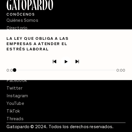
CONÓCENOS
Quiénes Somos
Directorio
LA LEY QUE OBLIGA A LAS
PÓDCASTS
EMPRESAS A ATENDER EL
Semanario Gatopardo
ESTRÉS LABORAL
En Qué Momento
Crecer en Distopía
0:00
0:00
SÍGUENOS
Facebook
Twitter
Instagram
YouTube
TikTok
Threads
Gatopardo © 2024. Todos los derechos reservados.