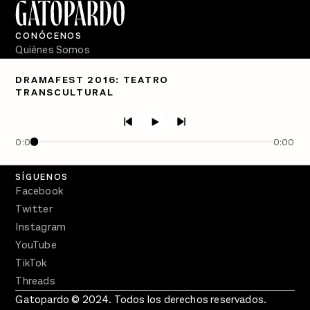
CONÓCENOS
Quiénes Somos
Directorio
DRAMAFEST 2016: TEATRO
TRANSCULTURAL
PÓDCASTS
Semanario Gatopardo
En Qué Momento
0:00
0:00
Crecer en Distopía
SÍGUENOS
Facebook
Twitter
Instagram
YouTube
TikTok
Threads
Gatopardo © 2024. Todos los derechos reservados.