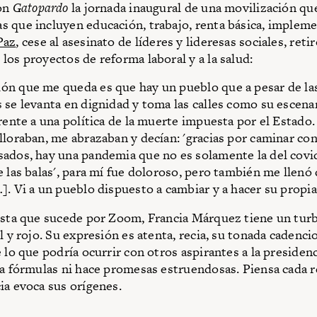
con
Gatopardo
la jornada inaugural de una movilización qu
 que incluyen educación, trabajo, renta básica, impleme
Paz
, cese al asesinato de líderes y lideresas sociales, retir
los proyectos de reforma laboral y a la salud:
n que me queda es que hay un pueblo que a pesar de la
 se levanta en dignidad y toma las calles como su escena
frente a una política de la muerte impuesta por el Estado.
lloraban, me abrazaban y decían: 'gracias por caminar co
ados, hay una pandemia que no es solamente la del covid:
e las balas', para mí fue doloroso, pero también me llenó
]. Vi a un pueblo dispuesto a cambiar y a hacer su propia 
ista que sucede por Zoom, Francia Márquez tiene un tur
l y rojo. Su expresión es atenta, recia, su tonada cadenci
 lo que podría ocurrir con otros aspirantes a la presidenc
sa fórmulas ni hace promesas estruendosas. Piensa cada 
ia evoca sus orígenes.