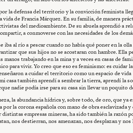
por la defensa del territorio y la convicción feminista ll
a vida de Francia Márquez. En su familia, de manera prácti
ctivistas del medioambiente. De su abuela aprendió a rel
compartir, a conmoverse con las necesidades de los demá
iba al río a pescar cuando no había qué poner en la oll
rantizar que sus hijos no se acostaran con hambre. Ella p
us manos trabajando en la mina y a veces en casas de fami
ico para vivir. Yo creo que eso es feminismo: es cuidar la
nseñaron a cuidar el territorio como un espacio de vida 
i casa también aprendí a sembrar la tierra, aprendí la so
rque nadie podía irse para su casa sin llevar un poquito d
eza, la abundancia hídrica y, sobre todo, de oro, que ya e
a por la corona española con mano de obra esclavizada y
 distintas empresas mineras, ha sido también la razón po
atan, nos destierran, nos amenazan, nos desplazan y nos 