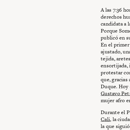
A las 7:36 ho
derechos hu
candidata a 
Porque Somos
publicó en su
En el primer 
ajustado, un
tejida, arete
ensortijada, 
protestar co
que, gracias 
Duque. Hoy e
Gustavo Pet
mujer afro en
Durante el P
Cali
, la ciu
la que sigui