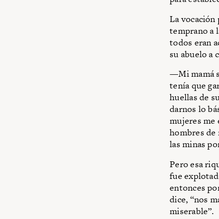
La vocación 
temprano a l
todos eran a
su abuelo a 
—Mi mamá se 
tenía que ga
huellas de s
darnos lo bás
mujeres me e
hombres de m
las minas po
Pero esa riqu
fue explotad
entonces por
dice, “nos m
miserable”.