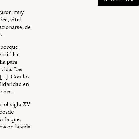
egaron muy
ca, vital,
acionarse, de
s.
a porque
erdió las
lia para
 vida. Las
[…]. Con los
lidaridad en
e oro.
n el siglo XV
 desde
r la que,
hacen la vida