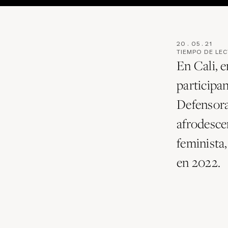
20
.
05
.
21
TIEMPO DE LE
En Cali, e
participa
Defensora
afrodesce
feminista
en 2022.