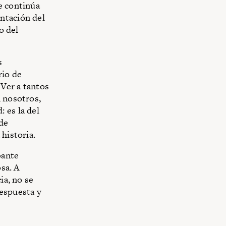
e continúa
ntación del
o del
s
rio de
 Ver a tantos
n nosotros,
 es la del
 de
historia.
bante
osa. A
ia, no se
respuesta y