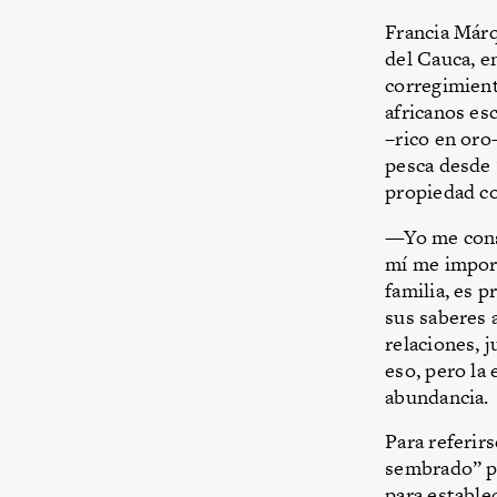
Francia Márq
del Cauca, e
corregimient
africanos es
–rico en oro–
pesca desde 
propiedad co
—Yo me cons
mí me import
familia, es 
sus saberes 
relaciones, 
eso, pero la
abundancia.
Para referirs
sembrado” po
para establec