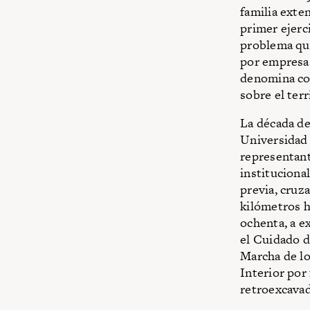
familia exte
primer ejerc
problema quiz
por empresas
denomina com
sobre el terr
La década de
Universidad 
representant
instituciona
previa, cruz
kilómetros h
ochenta, a e
el Cuidado d
Marcha de lo
Interior por 
retroexcavad