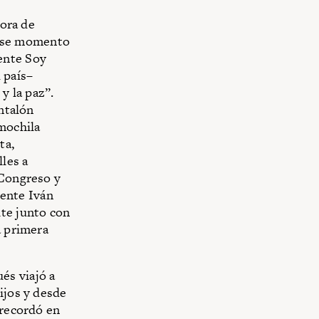
sora de
 ese momento
ente Soy
 país–
y la paz”.
antalón
 mochila
ta,
lles a
 Congreso y
dente Iván
ite junto con
a primera
és viajó a
ijos y desde
 recordó en