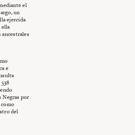
 mediante el
bargo, un
lla ejercida
 ella
 ancestrales
como
ca e
nsulta
 538
iendo
es Negras por
a como
stro del