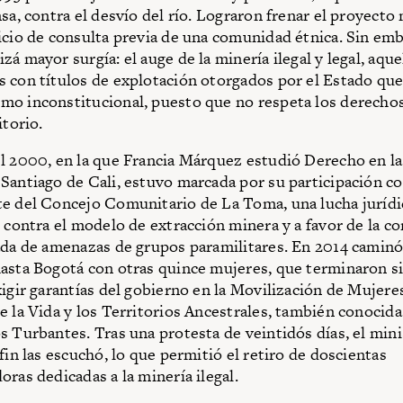
nsa, contra el desvío del río. Lograron frenar el proyecto
icio de consulta previa de una comunidad étnica. Sin em
á mayor surgía: el auge de la minería ilegal y legal, aque
 con títulos de explotación otorgados por el Estado que
o inconstitucional, puesto que no respeta los derechos
itorio.
l 2000, en la que Francia Márquez estudió Derecho en la
Santiago de Cali, estuvo marcada por su participación 
e del Concejo Comunitario de La Toma, una lucha jurídi
l contra el modelo de extracción minera y a favor de la co
ada de amenazas de grupos paramilitares. En 2014 caminó
asta Bogotá con otras quince mujeres, que terminaron s
xigir garantías del gobierno en la Movilización de Mujer
e la Vida y los Territorios Ancestrales, también conocid
s Turbantes. Tras una protesta de veintidós días, el mini
fin las escuchó, lo que permitió el retiro de doscientas
oras dedicadas a la minería ilegal.