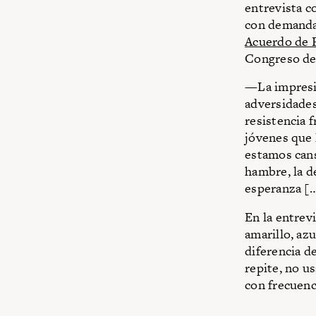
entrevista 
con demandas
Acuerdo de 
Congreso de 
—La impresió
adversidades
resistencia 
jóvenes que 
estamos cans
hambre, la d
esperanza […
En la entrev
amarillo, azu
diferencia de
repite, no u
con frecuenc