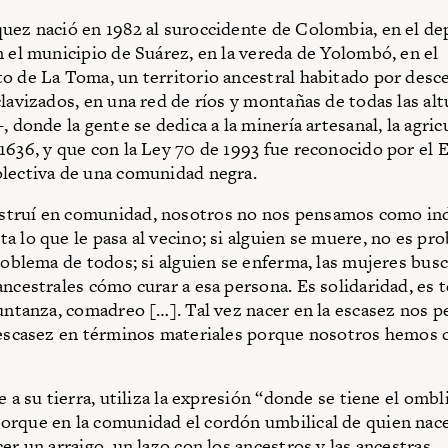
uez nació en 1982 al suroccidente de Colombia, en el d
n el municipio de Suárez, en la vereda de Yolombó, en el
o de La Toma, un territorio ancestral habitado por desc
clavizados, en una red de ríos y montañas de todas las alt
, donde la gente se dedica a la minería artesanal, la agricu
1636, y que con la Ley 70 de 1993 fue reconocido por el
lectiva de una comunidad negra.
truí en comunidad, nosotros no nos pensamos como ind
a lo que le pasa al vecino; si alguien se muere, no es pr
problema de todos; si alguien se enferma, las mujeres bus
ancestrales cómo curar a esa persona. Es solidaridad, es t
juntanza, comadreo […]. Tal vez nacer en la escasez nos p
 escasez en términos materiales porque nosotros hemos c
e a su tierra, utiliza la expresión “donde se tiene el ombl
rque en la comunidad el cordón umbilical de quien nace
er un arraigo, un lazo con los ancestros y las ancestras.