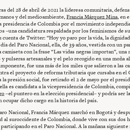
ras del 28 de abril de 2021 la lideresa comunitaria, defen
manos y del medioambiente,
Francia Márquez Mina
, en
la presidencia de Colombia por el movimiento independi
 –una candidatura respaldada por los feminismos de su
 cuenta de Twitter: “Hoy yo paro por la vida, la dignidad 
día del Paro Nacional, ella, de 39 años, vestida con un p
a camiseta con la frase “Las vidas negras importan”, una
s y pulseras artesanales y el pelo recogido en una moña al
imponente, fue una más de los miles que salieron a las ca
ntra el proyecto de reforma tributaria que cursaba en el
a la presión social, fue retirado el 2 de mayo por el presi
lla es candidata a la vicepresidencia de Colombia, comp
ro
–el puntero en la elección presidencial– y podría ser l
 ocupar dicho cargo en la historia del país.
aro Nacional, Francia Márquez marchó en Bogotá y despu
dad al suroccidente de Colombia, donde vive con sus dos h
ó participando en el Paro Nacional. A la mañana siguiente