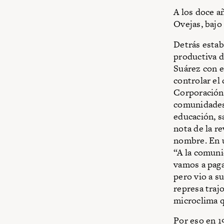
A los doce añ
Ovejas, bajo
Detrás estab
productiva d
Suárez con el
controlar el
Corporación
comunidades 
educación, s
nota de la r
nombre. En u
“A la comuni
vamos a pagar
pero vio a s
represa trajo
microclima q
Por eso en 1