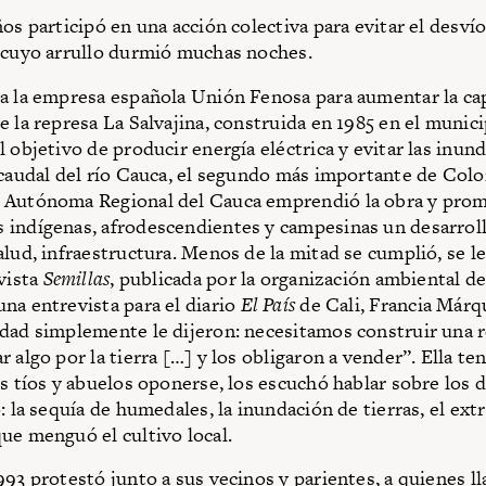
os participó en una acción colectiva para evitar el desvío
 cuyo arrullo durmió muchas noches.
a la empresa española Unión Fenosa para aumentar la ca
e la represa La Salvajina, construida en 1985 en el munic
 objetivo de producir energía eléctrica y evitar las inun
 caudal del río Cauca, el segundo más importante de Col
 Autónoma Regional del Cauca emprendió la obra y prome
indígenas, afrodescendientes y campesinas un desarrollo
alud, infraestructura. Menos de la mitad se cumplió, se l
evista
Semillas
, publicada por la organización ambiental d
na entrevista para el diario
El País
de Cali, Francia Márq
dad simplemente le dijeron: necesitamos construir una r
 algo por la tierra […] y los obligaron a vender”. Ella ten
us tíos y abuelos oponerse, los escuchó hablar sobre los 
: la sequía de humedales, la inundación de tierras, el ext
ue menguó el cultivo local.
993 protestó junto a sus vecinos y parientes, a quienes l