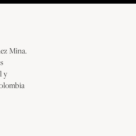
uez Mina.
s
l y
Colombia