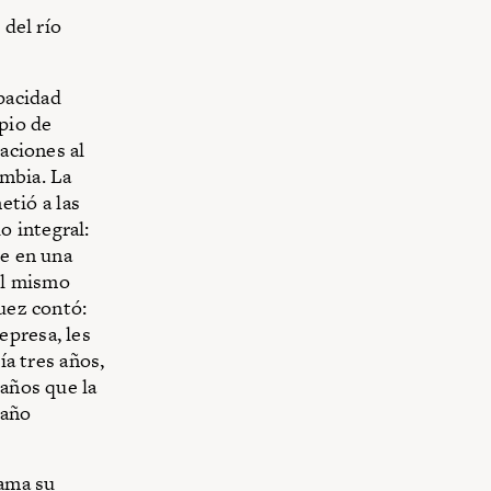
 del río
pacidad
ipio de
daciones al
ombia. La
tió a las
 integral:
ee en una
el mismo
uez contó:
epresa, les
ía tres años,
daños que la
raño
lama su