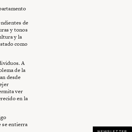
epartamento
endientes de
uras y tonos
ltura y la
 Estado como
ividuos. A
oblema de la
can desde
ejer
ermita ver
recido en la
igo
 se entierra
NEWSLETTER