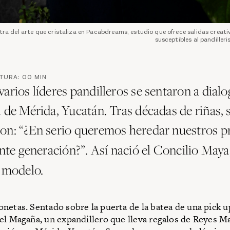
ra del arte que cristaliza en Pacabdreams, estudio que ofrece salidas creativ
susceptibles al pandiller
CTURA:
00
MIN
arios líderes pandilleros se sentaron a dialo
 de Mérida, Yucatán. Tras décadas de riñas, 
on: “¿En serio queremos heredar nuestros 
ente generación?”. Así nació el Concilio May
modelo.
netas. Sentado sobre la puerta de la batea de una pick up
el Magaña, un expandillero que lleva regalos de Reyes Ma