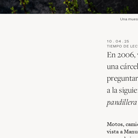
Una muest
10
.
04
.
25
TIEMPO DE LE
En 2006, v
una cárcel
preguntar
a la sigui
pandillera
Motos, camio
vista a Manu