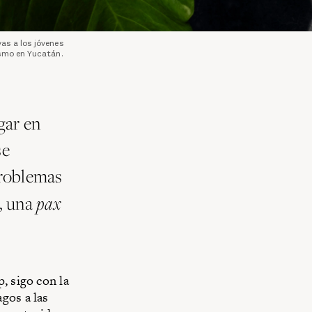
as a los jóvenes
ismo en Yucatán.
gar en
se
problemas
pax
a, una
, sigo con la
gos a las