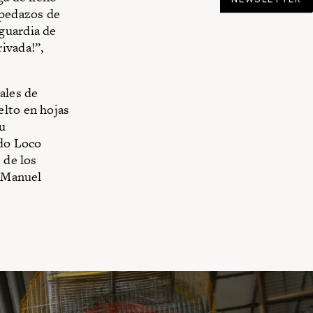
 pedazos de
guardia de
ivada!”,
ales de
elto en hojas
Su
ado Loco
 de los
: Manuel