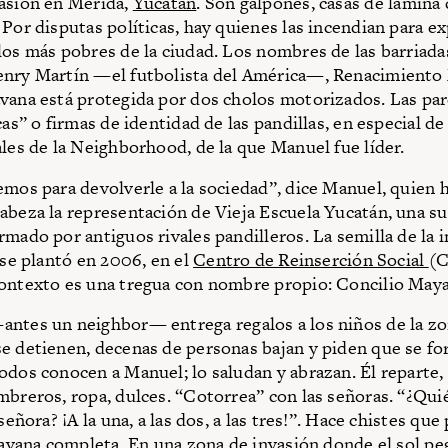
asión en Mérida,
Yucatán
. Son galpones, casas de lámina
 Por disputas políticas, hay quienes las incendian para ex
los más pobres de la ciudad. Los nombres de las barriada
enry Martín —el futbolista del América—, Renacimiento
vana está protegida por dos cholos motorizados. Las par
cas” o firmas de identidad de las pandillas, en especial de 
ales de la Neighborhood, de la que Manuel fue líder.
emos para devolverle a la sociedad”, dice Manuel, quien h
abeza la representación de Vieja Escuela Yucatán, una su
rmado por antiguos rivales pandilleros. La semilla de la 
 se plantó en 2006, en el
Centro de Reinserción Social
(C
ontexto es una tregua con nombre propio: Concilio May
ntes un neighbor— entrega regalos a los niños de la zo
e detienen, decenas de personas bajan y piden que se for
odos conocen a Manuel; lo saludan y abrazan. Él reparte
mbreros, ropa, dulces. “Cotorrea” con las señoras. “¿Qui
 señora? ¡A la una, a las dos, a las tres!”. Hace chistes que
aravana completa. En una zona de invasión donde el sol pe