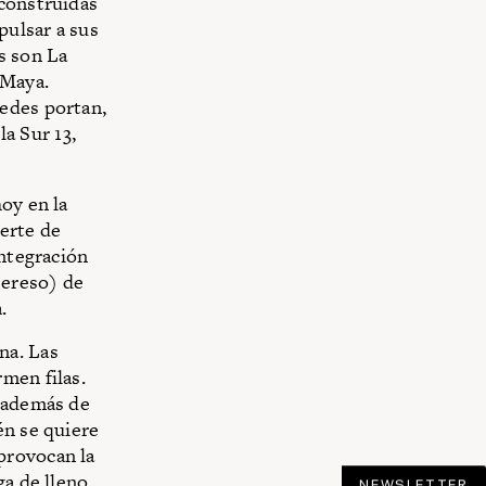
 construidas
pulsar a sus
s son La
 Maya.
edes portan,
la Sur 13,
oy en la
erte de
integración
ereso) de
a.
na. Las
men filas.
, además de
én se quiere
 provocan la
ga de lleno
NEWSLETTER