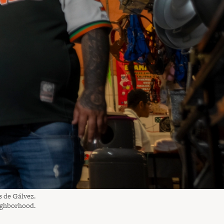
 de Gálvez.
ighborhood.