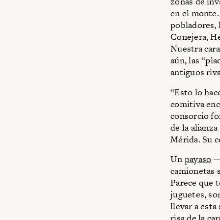
zonas de inv
en el monte.
pobladores, 
Conejera, H
Nuestra cara
aún, las “pla
antiguos riv
“Esto lo hac
comitiva enc
consorcio fo
de la alianza
Mérida. Su c
Un
payaso
—a
camionetas s
Parece que t
juguetes, so
llevar a esta
risa de la c