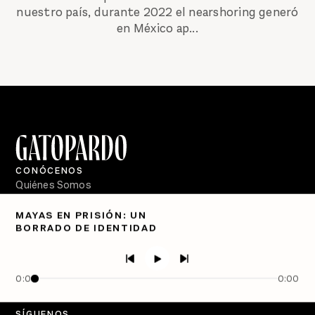
nuestro país, durante 2022 el nearshoring generó
en México ap...
CONÓCENOS
Quiénes Somos
Directorio
MAYAS EN PRISIÓN: UN
BORRADO DE IDENTIDAD
PÓDCASTS
Semanario Gatopardo
En Qué Momento
0:00
0:00
Crecer en Distopía
SÍGUENOS