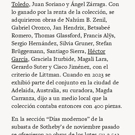
Toledo
, Juan Soriano y Ángel Zárraga. Con
lo ganado por la renta de la colección, se
adquirieron obras de Nahúm B. Zenil,
Gabriel Orozco, Jan Hendrix, Betsabeé
Romero, Thomas Glassford, Francis Alÿs,
Sergio Hernández, Silvia Gruner, Stefan
Brüggemann, Santiago Sierra,
Héctor
García
, Graciela Iturbide, Magali Lara,
Gerardo Suter y Cisco Jiménez, con el
criterio de Littman. Cuando en 2023 se
exhibió parte del conjunto en la ciudad de
Adelaida, Australia, su curadora, Magda
Carranza, dijo a un medio local que la
colección contaba entonces con 400 piezas.
En la sección “Días modernos” de la
subasta de Sotheby’s de noviembre pasado
se ofrecieron 30 obras de los lotes 511 a 542.