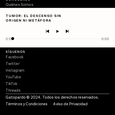
Quiénes Somos
Directorio
TUMOR: EL DESCENSO SIN
ORIGEN NI METÁFORA
PÓDCASTS
Semanario Gatopardo
En Qué Momento
0:00
0:00
Crecer en Distopía
SÍGUENOS
Facebook
Twitter
Instagram
YouTube
TikTok
Threads
Gatopardo © 2024. Todos los derechos reservados.
Términos y Condiciones
Aviso de Privacidad