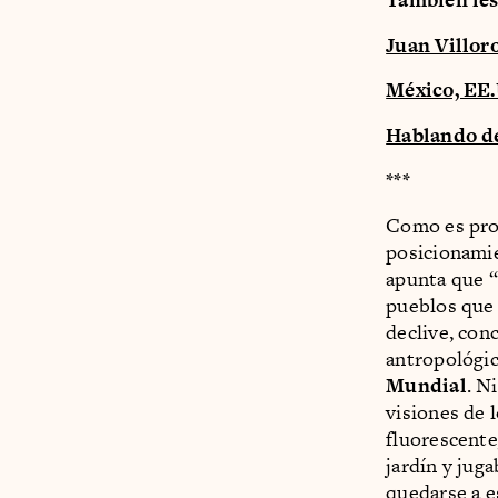
Juan Villoro
México, EE.
Hablando d
***
Como es prop
posicionamie
apunta que “
pueblos que 
declive, con
antropológico
Mundial
. N
visiones de 
fluorescente
jardín y jug
quedarse a e