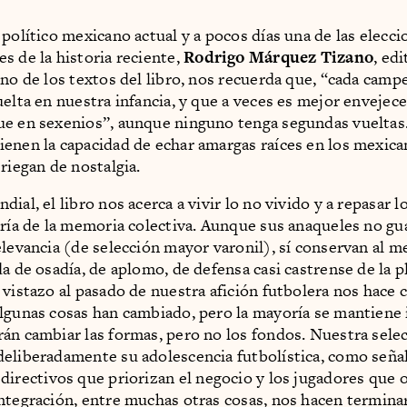
 político mexicano actual y a pocos días una de las elecc
s de la historia reciente,
Rodrigo Márquez Tizano
, edi
uno de los textos del libro, nos recuerda que, “cada cam
uelta en nuestra infancia, y que a veces es mejor envejece
ue en sexenios”, aunque ninguno tenga segundas vuelta
enen la capacidad de echar amargas raíces en los mexica
riegan de nostalgia.
ial, el libro nos acerca a vivir lo no vivido y a repasar
ería de la memoria colectiva. Aunque sus anaqueles no g
elevancia (de selección mayor varonil), sí conservan al 
da de osadía, de aplomo, de defensa casi castrense de la p
 vistazo al pasado de nuestra afición futbolera nos hace 
lgunas cosas han cambiado, pero la mayoría se mantiene
án cambiar las formas, pero no los fondos. Nuestra sele
eliberadamente su adolescencia futbolística, como seña
 directivos que priorizan el negocio y los jugadores que 
ntegración, entre muchas otras cosas, nos hacen terminar