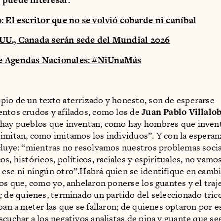
: El escritor que no se volvió cobarde ni caníbal
UU., Canada serán sede del Mundial 2026
e Agendas Nacionales: #NiUnaMás
io de un texto aterrizado y honesto, son de esperarse
ntos crudos y afilados, como los de
Juan Pablo Villalo
hay pueblos que inventan, como hay hombres que invent
imitan, como imitamos los individuos”. Y con la esperan
cluye: “mientras no resolvamos nuestros problemas socia
s, históricos, políticos, raciales y espirituales, no vamos
i ese ni ningún otro”.Habrá quien se identifique en cambi
los que, como yo, anhelaron ponerse los guantes y el traj
;
de quienes, terminado un partido del seleccionado tricol
aban a meter las que se fallaron; de quienes optaron por e
scuchar a los negativos analistas de pipa y guante que se