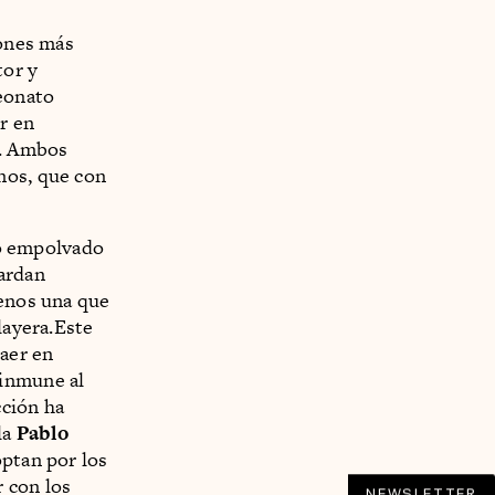
iones más
tor y
peonato
r en
s. Ambos
nos, que con
 lo empolvado
uardan
menos una que
layera.Este
caer en
 inmune al
cción ha
la
Pablo
optan por los
 con los
NEWSLETTER