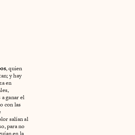
bos
, quien
an; y hay
za en
les,
 a ganar el
o con las
e
or salían al
so, para no
guían en la