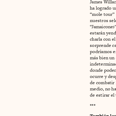
James Willam
ha logrado u
“mole tour”
nuestros sel
“Jamaicone
s
estarán yen
charla con el
sorprende ca
podríamos en
más bien un 
indeterminad
donde podemo
ocurre y des
de combatir 
medio, no ha
de estirar e
***
También les