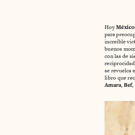
Hoy
México
para preocup
increíble vi
buenos momen
con las de si
reciprocidad
se revuelca 
libro que re
Amara
,
Bef
,