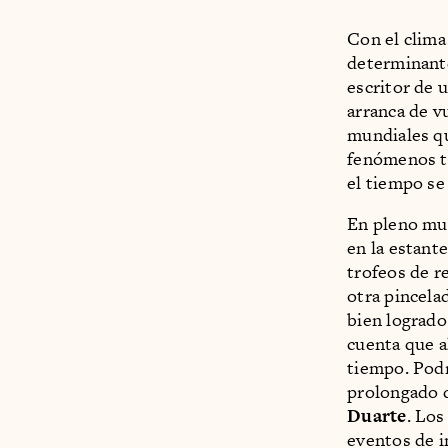
Con el clima
determinante
escritor de 
arranca de v
mundiales q
fenómenos ti
el tiempo se 
En pleno mund
en la estant
trofeos de r
otra pincela
bien logrado
cuenta que a
tiempo. Podr
prolongado d
Duarte
. Los
eventos de i