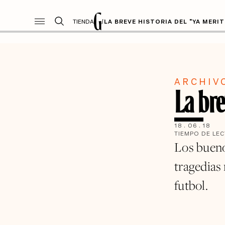
TIENDA
/
LA BREVE HISTORIA DEL "YA MERI
ARCHIV
La bre
18
.
06
.
18
TIEMPO DE LE
Los bueno
tragedias 
futbol.