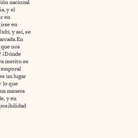
ión nacional
a, y el
ir en
irse en
lubs
, y así, se
arcada.En
l que nos
o? ¿Dónde
ya merito es
 temporal
es un lugar
r lo que
 una manera
e, y en
posibilidad