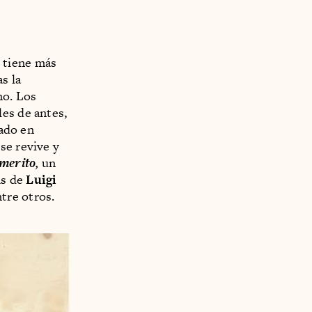
 tiene más
s la
mo. Los
es de antes,
lado en
se revive y
 merito
,
un
as de
Luigi
ntre otros.