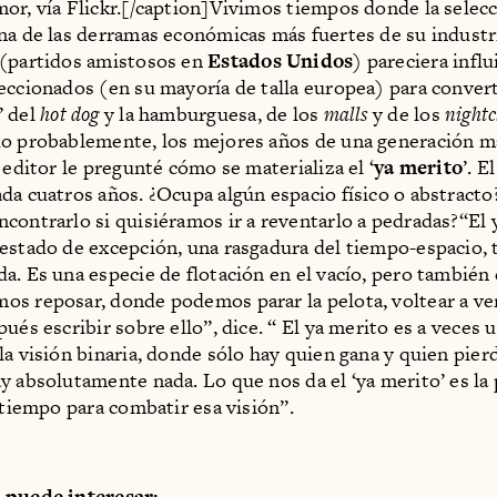
or, vía Flickr.[/caption]Vivimos tiempos donde la selecc
na de las derramas económicas más fuertes de su industri
 (partidos amistosos en
Estados Unidos
) pareciera influ
eccionados (en su mayoría de talla europea) para convert
” del
hot dog
y la hamburguesa, de los
malls
y de los
nightc
do probablemente, los mejores años de una generación m
 editor le pregunté cómo se materializa el ‘
ya merito
’. E
da cuatros años. ¿Ocupa algún espacio físico o abstract
contrarlo si quisiéramos ir a reventarlo a pedradas?“El 
estado de excepción, una rasgadura del tiempo-espacio,
a. Es una especie de flotación en el vacío, pero también 
s reposar, donde podemos parar la pelota, voltear a ve
pués escribir sobre ello”, dice. “ El ya merito es a veces
la visión binaria, donde sólo hay quien gana y quien pierd
y absolutamente nada. Lo que nos da el ‘ya merito’ es la 
l tiempo para combatir esa visión”.
 puede interesar: