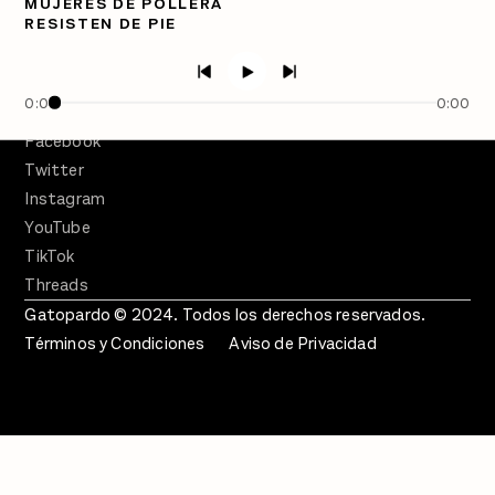
MUJERES DE POLLERA
Semanario Gatopardo
RESISTEN DE PIE
En Qué Momento
Crecer en Distopía
0:00
0:00
SÍGUENOS
Facebook
Twitter
Instagram
YouTube
TikTok
Threads
Gatopardo © 2024. Todos los derechos reservados.
Términos y Condiciones
Aviso de Privacidad