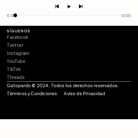
Semanario Gatopardo
En Qué Momento
0:00
0:00
Crecer en Distopía
SÍGUENOS
Facebook
Twitter
Instagram
YouTube
TikTok
Threads
Gatopardo © 2024. Todos los derechos reservados.
Términos y Condiciones
Aviso de Privacidad