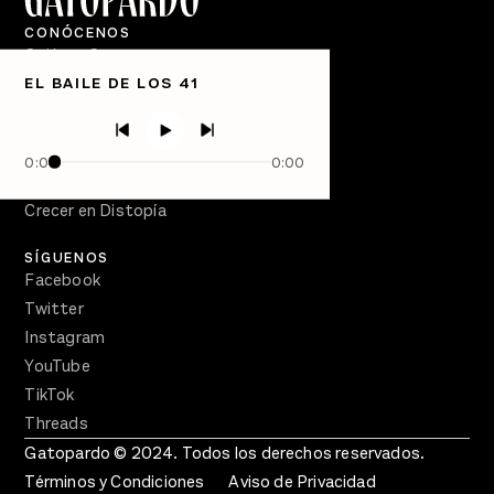
CONÓCENOS
Quiénes Somos
EL BAILE DE LOS 41
Directorio
PÓDCASTS
Semanario Gatopardo
0:00
0:00
En Qué Momento
Crecer en Distopía
SÍGUENOS
Facebook
Twitter
Instagram
YouTube
TikTok
Threads
Gatopardo © 2024. Todos los derechos reservados.
Términos y Condiciones
Aviso de Privacidad