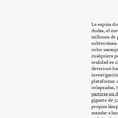
La espina dor
dudas, el met
millones de 
subterránea—
color naranj
cualquiera p
realidad es 
deterioró ha
investigació
plataforma: 
colapsadas, 
partirse en d
gigante de 5
propias lámp
mandar a hac