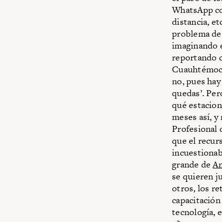
WhatsApp con
distancia, et
problema de l
imaginando e
reportando c
Cuauhtémoc y 
no, pues hay 
quedas’. Per
qué estacione
meses así, y
Profesional 
que el recur
incuestionab
grande de
Am
se quieren ju
otros, los r
capacitación
tecnología, 