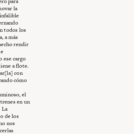
ero para
novar la
infalible
Fernando
n todos los
a, a más
 hecho rendir
de
o ese cargo
ene a flote.
ar[la] con
scando cómo
uminoso, el
 trenes en un
. La
so de los
 no nos
cerlas