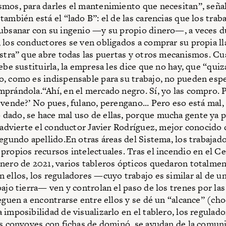
mos, para darles el mantenimiento que necesitan”, seña
también está el “lado B”: el de las carencias que los trab
ubsanar con su ingenio —y su propio dinero—, a veces d
 los conductores se ven obligados a comprar su propia lla
estra” que abre todas las puertas y otros mecanismos. C
ebe sustituirla, la empresa les dice que no hay, que “qui
, como es indispensable para su trabajo, no pueden espe
prándola.“Ahí, en el mercado negro. Sí, yo las compro.
 vende?’ No pues, fulano, perengano... Pero eso está mal
ado, se hace mal uso de ellas, porque mucha gente ya p
, advierte el conductor Javier Rodríguez, mejor conocido
segundo apellido.En otras áreas del Sistema, los trabajad
propios recursos intelectuales. Tras el incendio en el C
nero de 2021, varios tableros ópticos quedaron totalme
 ellos, los reguladores —cuyo trabajo es similar al de u
ajo tierra— ven y controlan el paso de los trenes por las 
leguen a encontrarse entre ellos y se dé un “alcance” (ch
 imposibilidad de visualizarlo en el tablero, los regulado
os convoyes con fichas de dominó, se ayudan de la comuni