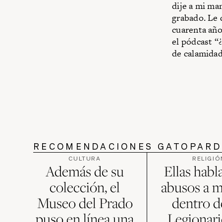
dije a mi ma
grabado. Le d
cuarenta año
el pódcast “
de calamidad
RECOMENDACIONES GATOPAR
CULTURA
RELIGIÓ
Además de su
Ellas habl
colección, el
abusos a m
Museo del Prado
dentro d
puso en línea una
Legionari