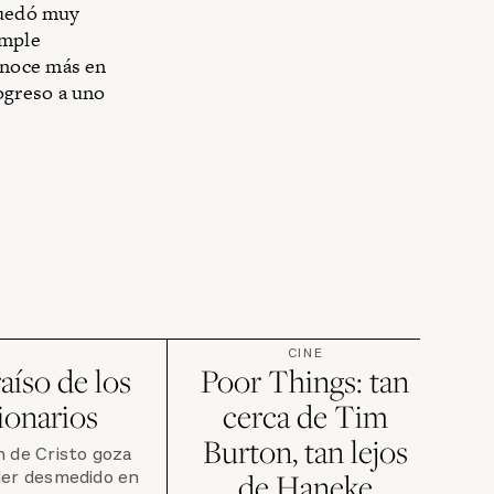
 quedó muy
umple
onoce más en
ogreso a uno
CINE
aíso de los
Poor Things: tan
ionarios
cerca de Tim
Burton, tan lejos
n de Cristo goza
der desmedido en
de Haneke