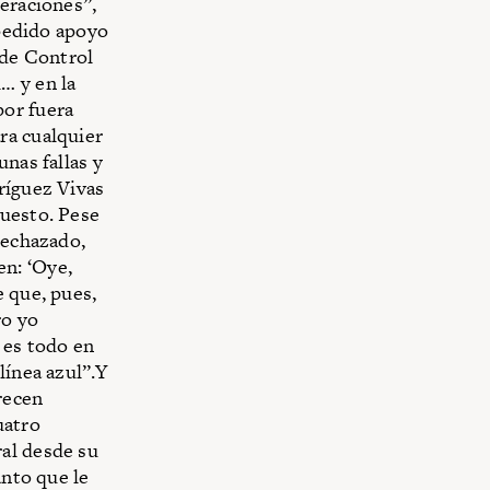
neraciones”,
 pedido apoyo
 de Control
… y en la
por fuera
ra cualquier
nas fallas y
ríguez Vivas
puesto. Pese
rechazado,
n: ‘Oye,
e que, pues,
ro yo
 es todo en
línea azul”.Y
arecen
uatro
al desde su
anto que le