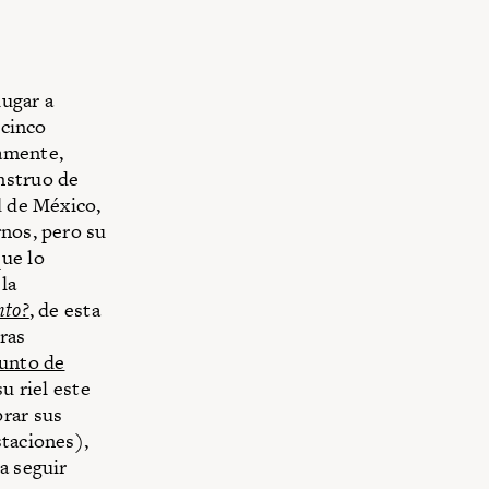
lugar a
 cinco
iamente,
nstruo de
d de México,
rnos, pero su
que lo
la
nto?
, de esta
ras
unto de
u riel este
prar sus
staciones),
a seguir