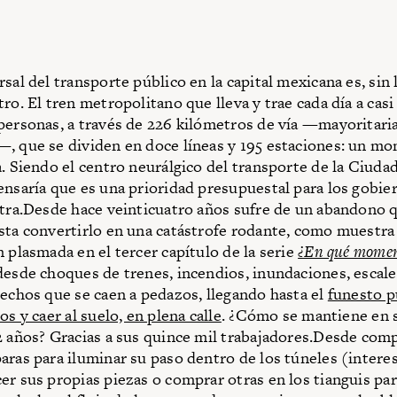
sal del transporte público en la capital mexicana es, sin 
ro. El tren metropolitano que lleva y trae cada día a casi
personas, a través de 226 kilómetros de vía —mayoritar
, que se dividen en doce líneas y 195 estaciones: un mo
a. Siendo el centro neurálgico del transporte de la Ciuda
ensaría que es una prioridad presupuestal para los gobie
otra.Desde hace veinticuatro años sufre de un abandono 
sta convertirlo en una catástrofe rodante, como muestra 
n plasmada en el tercer capítulo de la serie
¿En qué mome
desde choques de trenes, incendios, inundaciones, escale
techos que se caen a pedazos, llegando hasta el
funesto p
os y caer al suelo, en plena calle
. ¿Cómo se mantiene en s
2 años? Gracias a sus quince mil trabajadores.Desde com
aras para iluminar su paso dentro de los túneles (intere
er sus propias piezas o comprar otras en los tianguis par