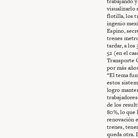
trabajando y
visualizarlo
flotilla, los
ingenio mexi
Espino, secr
trenes metro
tardar, a lo
52 (en el cas
Transporte 
por más años
“El tema fun
estos sistem
logro manten
trabajadores
de los result
80%, lo que l
renovación e
trenes, tene
queda otra. 