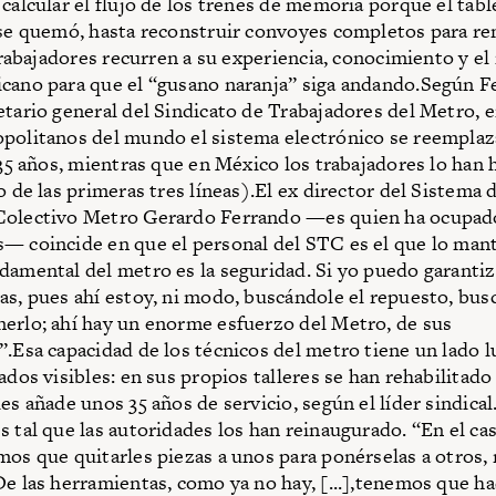
 calcular el flujo de los trenes de memoria porque el tabl
 se quemó, hasta reconstruir convoyes completos para re
 trabajadores recurren a su experiencia, conocimiento y el 
cano para que el “gusano naranja” siga andando.Según 
etario general del Sindicato de Trabajadores del Metro, e
politanos del mundo el sistema electrónico se reemplaz
s 35 años, mientras que en México los trabajadores lo han
o de las primeras tres líneas).El ex director del Sistema 
Colectivo Metro Gerardo Ferrando —es quien ha ocupad
— coincide en que el personal del STC es el que lo manti
damental del metro es la seguridad. Si yo puedo garantiz
as, pues ahí estoy, ni modo, buscándole el repuesto, bu
erlo; ahí hay un enorme esfuerzo del Metro, de sus
”.Esa capacidad de los técnicos del metro tiene un lado l
ados visibles: en sus propios talleres se han rehabilitado
es añade unos 35 años de servicio, según el líder sindical
s tal que las autoridades los han reinaugurado. “En el ca
mos que quitarles piezas a unos para ponérselas a otros,
De las herramientas, como ya no hay, [...],tenemos que ha