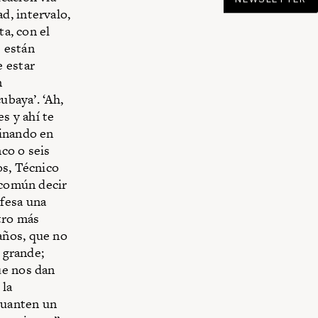
d, intervalo,
ta, con el
e están
e estar
n
ubaya’. ‘Ah,
s y ahí te
ginando en
nco o seis
os, Técnico
 común decir
fesa una
tro más
años, que no
a grande;
ue nos dan
 la
aguanten un