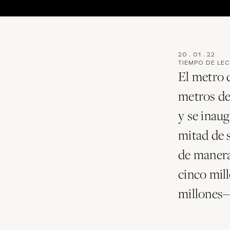
20
.
01
.
22
TIEMPO DE LE
El metro 
metros de
y se inaug
mitad de 
de manera
cinco mil
millones—