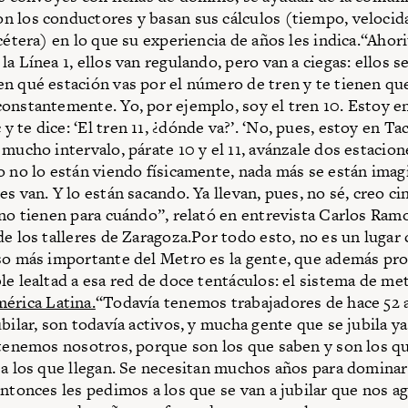
 los conductores y basan sus cálculos (tiempo, velocida
cétera) en lo que su experiencia de años les indica.“Ahori
a Línea 1, ellos van regulando, pero van a ciegas: ellos s
n qué estación vas por el número de tren y te tienen qu
onstantemente. Yo, por ejemplo, soy el tren 10. Estoy e
te dice: ‘El tren 11, ¿dónde va?’. ‘No, pues, estoy en Tac
mucho intervalo, párate 10 y el 11, avánzale dos estacione
o no lo están viendo físicamente, nada más se están ima
s van. Y lo están sacando. Ya llevan, pues, no sé, creo ci
 no tienen para cuándo”, relató en entrevista Carlos Ram
de los talleres de Zaragoza.Por todo esto, no es un lugar
so más importante del Metro es la gente, que además pro
le lealtad a esa red de doce tentáculos: el sistema de me
érica Latina.
“Todavía tenemos trabajadores de hace 52 
bilar, son todavía activos, y mucha gente que se jubila y
etenemos nosotros, porque son los que saben y son los q
 a los que llegan. Se necesitan muchos años para dominar
entonces les pedimos a los que se van a jubilar que nos 