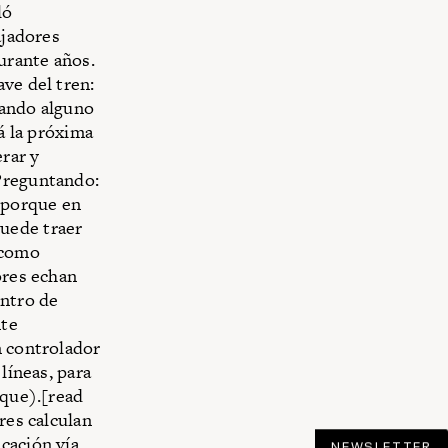
ló
ajadores
urante años.
ve del tren:
uando alguno
zá la próxima
rar y
 Preguntando:
, porque en
uede traer
 como
ores echan
entro de
nte
n controlador
líneas, para
oque).[read
res calculan
cación vía
NEWSLETTER