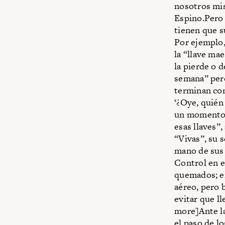
nosotros mis
Espino.Pero 
tienen que s
Por ejemplo,
la “llave ma
la pierde o d
semana” pero
terminan com
‘¿Oye, quién
un momento d
esas llaves”
“Vivas”, su 
mano de sus 
Control en e
quemados; en
aéreo, pero b
evitar que l
more]Ante la
el paso de l