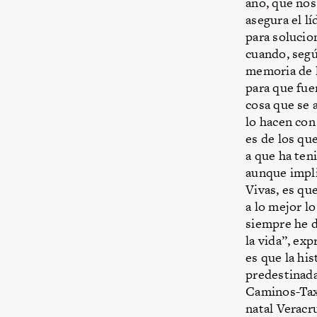
año, que nos
asegura el l
para solucio
cuando, segú
memoria de l
para que fue
cosa que se 
lo hacen con
es de los qu
a que ha ten
aunque impli
Vivas, es qu
a lo mejor l
siempre he d
la vida”, ex
es que la hi
predestinada
Caminos-Taxq
natal Veracr