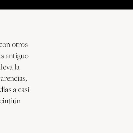
con otros
s antiguo
leva la
carencias,
ías a casi
eintiún