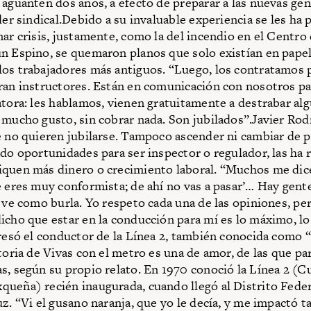
 aguanten dos años, a efecto de preparar a las nuevas ge
íder sindical.Debido a su invaluable experiencia se les ha
nar crisis, justamente, como la del incendio en el Centro
n Espino, se quemaron planos que solo existían en papel
os trabajadores más antiguos. “Luego, los contratamos 
ran instructores. Están en comunicación con nosotros pa
atora: les hablamos, vienen gratuitamente a destrabar algu
 mucho gusto, sin cobrar nada. Son jubilados”.Javier Rod
e no quieren jubilarse. Tampoco ascender ni cambiar de 
ido oportunidades para ser inspector o regulador, las ha 
quen más dinero o crecimiento laboral. “Muchos me dice
e eres muy conformista; de ahí no vas a pasar’… Hay gent
o ve como burla. Yo respeto cada una de las opiniones, pe
icho que estar en la conducción para mí es lo máximo, lo
presó el conductor de la Línea 2, también conocida como “
storia de Vivas con el metro es una de amor, de las que p
s, según su propio relato. En 1970 conoció la Línea 2 (C
ueña) recién inaugurada, cuando llegó al Distrito Feder
uz. “Vi el gusano naranja, que yo le decía, y me impactó t