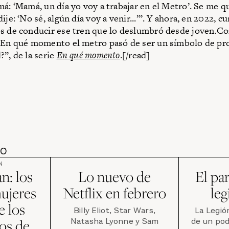
má: ‘Mamá, un día yo voy a trabajar en el Metro’. Se me
ije: ‘No sé, algún día voy a venir...’”. Y ahora, en 2022, c
s de conducir ese tren que lo deslumbró desde joven.C
¿En qué momento el metro pasó de ser un símbolo de pr
?”, de la serie
En qué momento
.[/read]
DO
N
an: los
Lo nuevo de
El par
ujeres
Netflix en febrero
leg
e los
Billy Eliot, Star Wars,
La Legió
Natasha Lyonne y Sam
de un po
os de