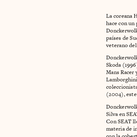
La coreana H
hace con un 
Donckerwolke
países de Su
veterano del
Donckerwolk
Skoda (1996)
Mans Racer y
Lamborghini 
coleccionis
(2004), este
Donckerwolk
Silva en SEA
Con SEAT lle
materia de i
con la cober