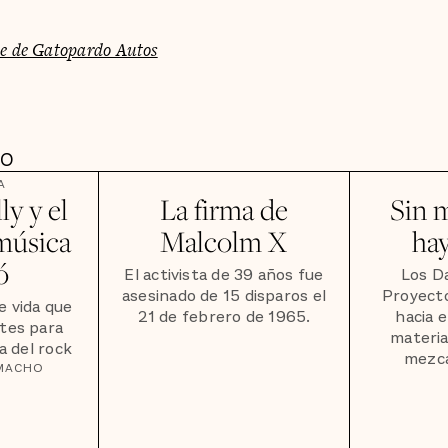
me de Gatopardo Autos
DO
A
y y el
La firma de
Sin 
 música
Malcolm X
ha
ó
El activista de 39 años fue
Los D
asesinado de 15 disparos el
Proyect
e vida que
21 de febrero de 1965.
hacia e
ntes para
materia
a del rock
mezca
AMACHO