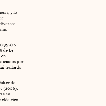
sis, y lo
uc
 diversos
como
 (1990) y
R8 de Le
o en
odiciados por
ni Gallardo
alter de
pt (2006).
rás en
k
eléctrico