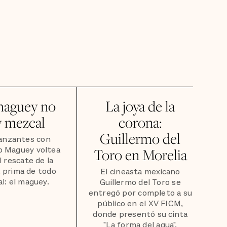
maguey no
La joya de la
y mezcal
corona:
Guillermo del
anzantes con
o Maguey voltea
Toro en Morelia
l rescate de la
 prima de todo
El cineasta mexicano
l: el maguey.
Guillermo del Toro se
entregó por completo a su
público en el XV FICM,
donde presentó su cinta
"La forma del agua".