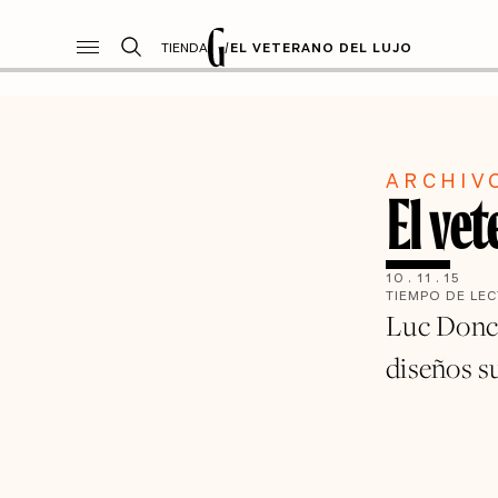
TIENDA
/
EL VETERANO DEL LUJO
ARCHIV
El vet
10
.
11
.
15
TIEMPO DE LE
Luc Donc
diseños s