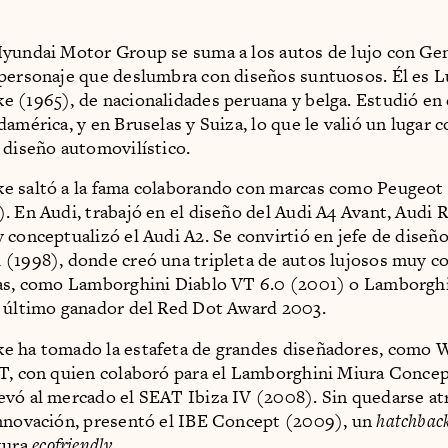
yundai Motor Group se suma a los autos de lujo con Gene
personaje que deslumbra con diseños suntuosos. Él es L
 (1965), de nacionalidades peruana y belga. Estudió en
damérica, y en Bruselas y Suiza, lo que le valió un lugar 
 diseño automovilístico.
e saltó a la fama colaborando con marcas como Peugeot
. En Audi, trabajó en el diseño del Audi A4 Avant, Audi 
 conceptualizó el Audi A2. Se convirtió en jefe de diseñ
(1998), donde creó una tripleta de autos lujosos muy c
tas, como Lamborghini Diablo VT 6.0 (2001) o Lamborghi
 último ganador del Red Dot Award 2003.
e ha tomado la estafeta de grandes diseñadores, como W
T, con quien colaboró para el Lamborghini Miura Conce
vó al mercado el SEAT Ibiza IV (2008). Sin quedarse at
nnovación, presentó el IBE Concept (2009), un
hatchbac
tura
ecofriendly
.