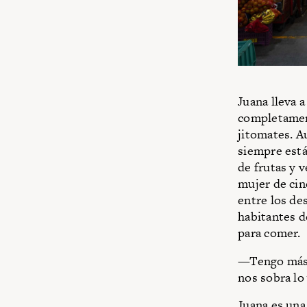
Juana lleva 
completament
jitomates. A
siempre está
de frutas y v
mujer de cin
entre los de
habitantes de
para comer.
—Tengo más d
nos sobra l
Juana es una