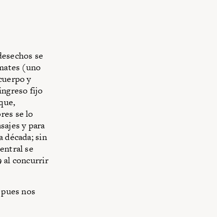
 desechos se
omates (uno
 cuerpo y
ingreso fijo
 que,
res se lo
sajes y para
a década; sin
entral se
 al concurrir
, pues nos