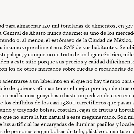
d para almacenar 120 mil toneladas de alimentos, en 327
la Central de Abasto nunca duerme: es uno de los merca
mundo o, al menos, el estómago de la Ciudad de México, 
s insumos que alimentan a 80% de sus habitantes. Se ubi
ztapalapa, y aunque no se trata de un lugar céntrico, mil
den a este sitio porque sus precios y calidad difícilmen
on los de otros mercados sobre ruedas o recauderías de 
 adentrarse a un laberinto en el que no hay tiempo para
licio de quienes afirman tener el mejor precio, mientras 
a o sandía, unas guayabas o hasta un pedazo de coco con 
e los chiflidos de los casi 13,800 carretilleros que pasan
ando y trayendo bolsas, costales, cajas de frutas u hortali
e que no entra la luz natural a este megamercado. Son mi
 luz artificial las encargadas de iluminar pasillos y locale
os de personas cargan bolsas de tela, plástico o manta en