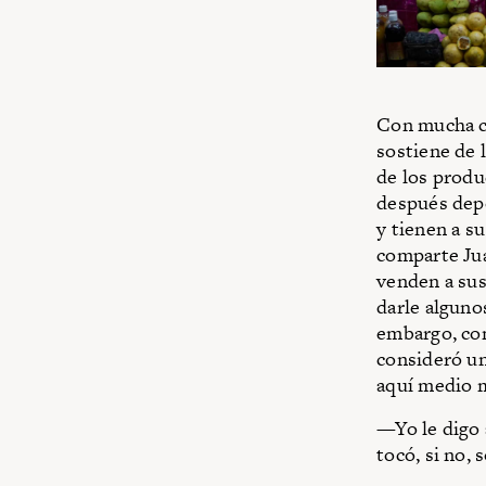
Con mucha ca
sostiene de 
de los produ
después depo
y tienen a su
comparte Jua
venden a sus
darle alguno
embargo, con
consideró un
aquí medio m
—Yo le digo 
tocó, si no, 