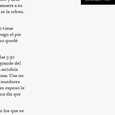
amarra a su
 se la roben.
o tiene
engo el pie
 no quedé
las 5:30
 grande del
n autobús
isma. Usa un
ntenedores
 su esposo le
 un día que
o los que se