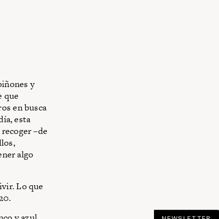
piñones y
e que
ros en busca
día, esta
 recoger –de
los,
ener algo
vir. Lo que
20.
nco y azul
NEWSLETTER