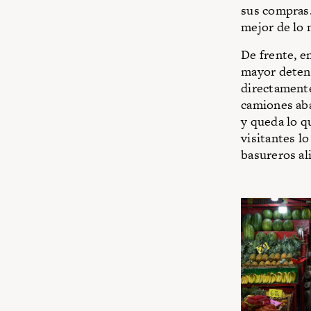
sus compras.
mejor de lo 
De frente, e
mayor deteni
directamente
camiones aba
y queda lo q
visitantes l
basureros al