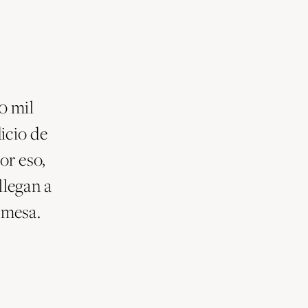
0 mil
icio de
or eso,
llegan a
 mesa.