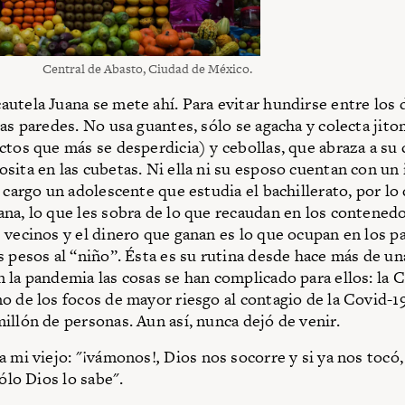
Central de Abasto, Ciudad de México.
utela Juana se mete ahí. Para evitar hundirse entre los
las paredes. No usa guantes, sólo se agacha y colecta jit
ctos que más se desperdicia) y cebollas, que abraza a su
sita en las cubetas. Ni ella ni su esposo cuentan con un 
 cargo un adolescente que estudia el bachillerato, por lo
na, lo que les sobra de lo que recaudan en los contenedo
 vecinos y el dinero que ganan es lo que ocupan en los pa
s pesos al “niño”. Ésta es su rutina desde hace más de un
 la pandemia las cosas se han complicado para ellos: la C
o de los focos de mayor riesgo al contagio de la Covid-19
illón de personas. Aun así, nunca dejó de venir.
a mi viejo: "¡vámonos!
,
Dios nos socorre y si ya nos tocó
sólo Dios lo sabe".