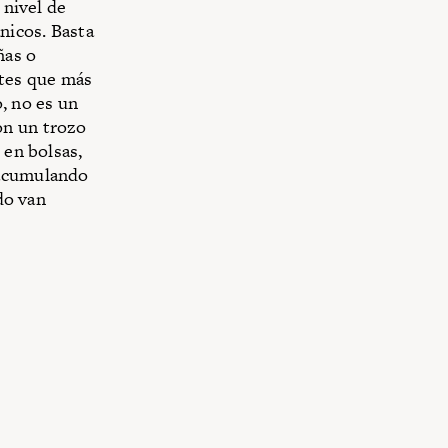
 nivel de
nicos. Basta
ñas o
tes que más
, no es un
on un trozo
 en bolsas,
 acumulando
ido van