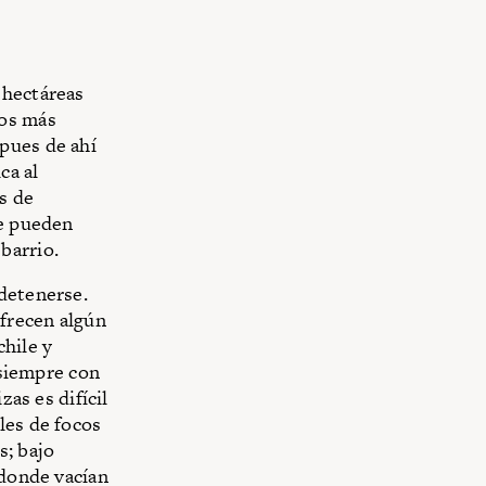
 hectáreas
dos más
pues de ahí
ca al
es de
te pueden
barrio.
 detenerse.
ofrecen algún
chile y
 siempre con
zas es difícil
les de focos
s; bajo
 donde vacían