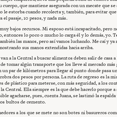
u cuerpo, que mantiene asegurada con un mecate que se 
no le estorba cuando recolecta y, también, para evitar que
a el pasaje, 10 pesos, y nada más.
y bajos recursos. Mi esposo está incapacitado, pero n
, entonces lo poco o mucho lo carga él y lo demás, yo. T
ambién las manos, pero así vamos luchando. Me caí y ya
ostrando sus manos extendidas hacia arriba.
van a la Central a buscar alimentos deben salir de casa a 
 de tomar algún transporte que los lleve al mercado más
n un par de kilómetros para llegar al punto donde pasa u
cobra dos pesos por persona. La ruta de regreso es la m
es de plástico para meterse, con más seguridad, a los co
 la Central. Ella siempre es la que debe hacerlo porque a
sible agacharse, pues, cuenta Juana, se lastimó la espalda
os bultos de cemento.
edores a los que se mete no son botes ni basureros com