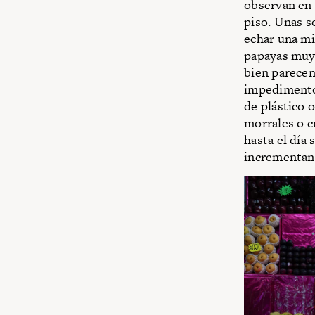
observan en l
piso. Unas s
echar una mi
papayas muy
bien parecen
impedimento 
de plástico 
morrales o c
hasta el día 
incrementand