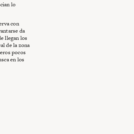
cian lo
serva con
vantarse da
e llegan los
al de la zona
reros pocos
usca en los