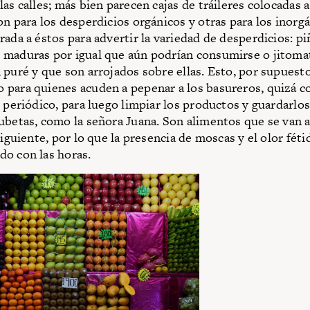
as calles; más bien parecen cajas de tráileres colocadas a
on para los desperdicios orgánicos y otras para los inorgá
rada a éstos para advertir la variedad de desperdicios: pi
 maduras por igual que aún podrían consumirse o jitoma
 puré y que son arrojados sobre ellas. Esto, por supuesto
para quienes acuden a pepenar a los basureros, quizá c
o periódico, para luego limpiar los productos y guardarlos
ubetas, como la señora Juana. Son alimentos que se van
siguiente, por lo que la presencia de moscas y el olor fét
o con las horas.