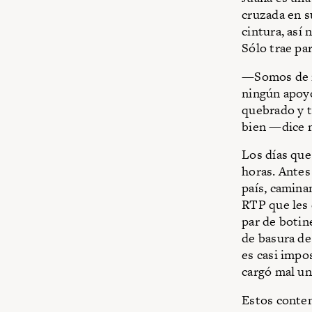
cruzada en s
cintura, así 
Sólo trae par
—Somos de mu
ningún apoyo
quebrado y t
bien —dice m
Los días que 
horas. Antes
país, camina
RTP que les 
par de botin
de basura de
es casi impo
cargó mal un
Estos conten