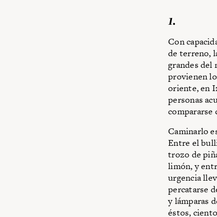
1.
Con capacida
de terreno, 
grandes del 
provienen lo
oriente, en I
personas acu
compararse c
Caminarlo es
Entre el bul
trozo de piñ
limón, y entr
urgencia llev
percatarse d
y lámparas de
éstos, cient