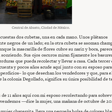
Central de Abasto, Ciudad de México.
a cuestas dos cubetas, una en cada mano. Unos plátanos
e negros de un lado; en la otra cubeta se asoman cham
unque la mascarilla de flores cubre su nariz y boca, parec
 sonriendo. Sus ojos oscuros miran fijamente los basure
erduras que pueda recolectar y llevar a casa. Cada tercer 
cuenta y pocos años acude aquí junto con su esposo para
sperdicios– lo que desechan los vendedores y que, para el
 la colonia Degollado, significa su única posibilidad de t
e 11 años aquí con mi esposo recolectando para sobrevi
o vendemos —dice la mujer, una mañana de octubre de 20
 mujer chaparrita, lleva una pequeña bolsa de colores bla