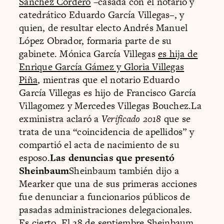
Sánchez Cordero
–casada con el notario y
catedrático Eduardo García Villegas–, y
quien, de resultar electo Andrés Manuel
López Obrador, formaria parte de su
gabinete. Mónica García Villegas
es hija de
Enrique García Gámez y Gloria Villegas
Piña
, mientras que el notario Eduardo
García Villegas es hijo de Francisco García
Villagomez y Mercedes Villegas Bouchez.La
exministra aclaró a
Verificado 2018
que se
trata de una “coincidencia de apellidos” y
compartió el acta de nacimiento de su
esposo.
Las denuncias que presentó
Sheinbaum
Sheinbaum también dijo a
Mearker que una de sus primeras acciones
fue denunciar a funcionarios públicos de
pasadas administraciones delegacionales.
Es cierto. El 28 de septiembre Sheinbaum