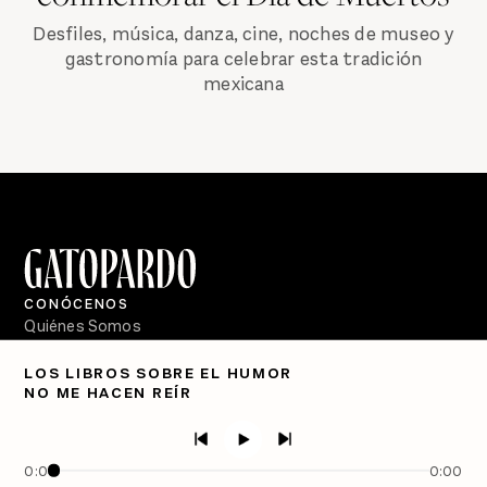
Desfiles, música, danza, cine, noches de museo y
gastronomía para celebrar esta tradición
mexicana
CONÓCENOS
Quiénes Somos
Directorio
LOS LIBROS SOBRE EL HUMOR
NO ME HACEN REÍR
PÓDCASTS
Semanario Gatopardo
En Qué Momento
0:00
0:00
Crecer en Distopía