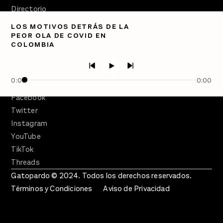
Directorio
LOS MOTIVOS DETRÁS DE LA
PÓDCASTS
PEOR OLA DE COVID EN
Semanario Gatopardo
COLOMBIA
En Qué Momento
Crecer en Distopía
0:00
0:00
SÍGUENOS
Facebook
Twitter
Instagram
YouTube
TikTok
Threads
Gatopardo © 2024. Todos los derechos reservados.
Términos y Condiciones
Aviso de Privacidad