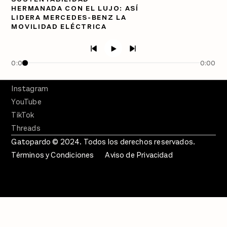
Semanario Gatopardo
HERMANADA CON EL LUJO: ASÍ
En Qué Momento
LIDERA MERCEDES-BENZ LA
MOVILIDAD ELÉCTRICA
Crecer en Distopía
SÍGUENOS
Facebook
0:00
0:00
Twitter
Instagram
YouTube
TikTok
Threads
Gatopardo © 2024. Todos los derechos reservados.
Términos y Condiciones
Aviso de Privacidad