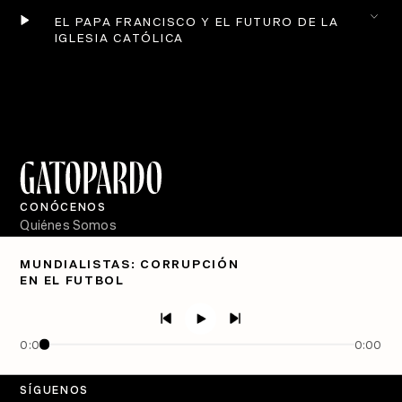
EL PAPA FRANCISCO Y EL FUTURO DE LA 
IGLESIA CATÓLICA
CONÓCENOS
Quiénes Somos
Directorio
MUNDIALISTAS: CORRUPCIÓN
EN EL FUTBOL
PÓDCASTS
Semanario Gatopardo
En Qué Momento
0:00
0:00
Crecer en Distopía
SÍGUENOS