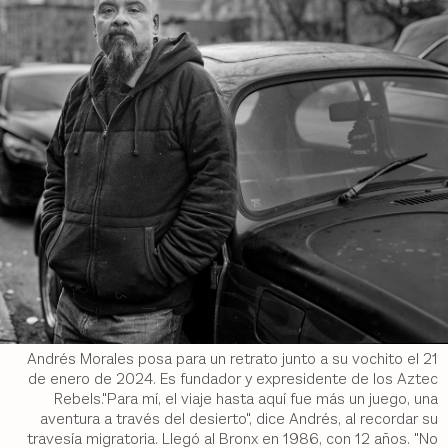
Andrés Morales posa para un retrato junto a su vochito el 21
de enero de 2024. Es fundador y expresidente de los Aztec
Rebels."Para mí, el viaje hasta aquí fue más un juego, una
aventura a través del desierto", dice Andrés, al recordar su
travesía migratoria. Llegó al Bronx en 1986, con 12 años. "No