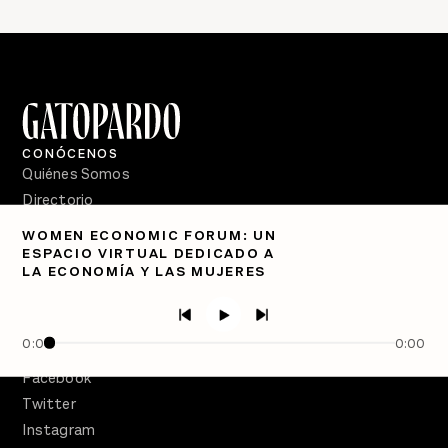
CONÓCENOS
Quiénes Somos
Directorio
WOMEN ECONOMIC FORUM: UN
PÓDCASTS
ESPACIO VIRTUAL DEDICADO A
Semanario Gatopardo
LA ECONOMÍA Y LAS MUJERES
En Qué Momento
Crecer en Distopía
0:00
0:00
SÍGUENOS
Facebook
Twitter
Instagram