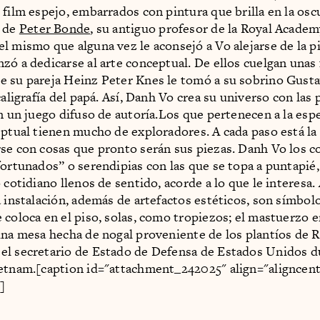
 film espejo, embarrados con pintura que brilla en la osc
n de
Peter Bonde
, su antiguo profesor de la Royal Acade
l mismo que alguna vez le aconsejó a Vo alejarse de la pi
zó a dedicarse al arte conceptual. De ellos cuelgan unas
 su pareja Heinz Peter Knes le tomó a su sobrino Gusta
caligrafía del papá. Así, Danh Vo crea su universo con las
en un juego difuso de autoría.Los que pertenecen a la espe
eptual tienen mucho de exploradores. A cada paso está la
se con cosas que pronto serán sus piezas. Danh Vo los c
fortunados” o serendipias con las que se topa a puntapié, 
 cotidiano llenos de sentido, acorde a lo que le interesa. 
a instalación, además de artefactos estéticos, son símbolo
 coloca en el piso, solas, como tropiezos; el mastuerzo 
una mesa hecha de nogal proveniente de los plantíos de 
l secretario de Estado de Defensa de Estados Unidos d
etnam.[caption id="attachment_242025" align="aligncent
]