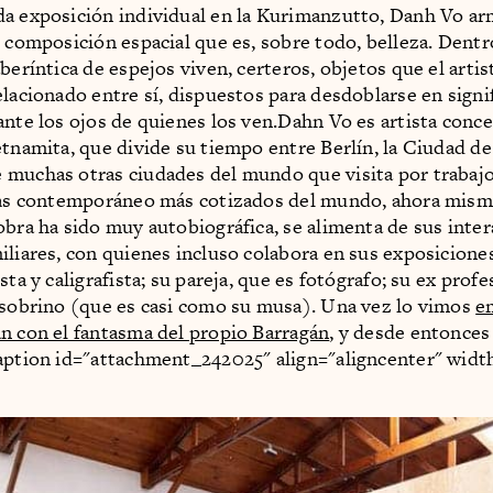
a exposición individual en la Kurimanzutto, Danh Vo a
o composición espacial que es, sobre todo, belleza. Dent
beríntica de espejos viven, certeros, objetos que el artis
elacionado entre sí, dispuestos para desdoblarse en signi
ante los ojos de quienes los ven.Dahn Vo es artista conce
etnamita, que divide su tiempo entre Berlín, la Ciudad d
muchas otras ciudades del mundo que visita por trabajo
stas contemporáneo más cotizados del mundo, ahora mis
obra ha sido muy autobiográfica, se alimenta de sus inte
iliares, con quienes incluso colabora en sus exposiciones
sta y caligrafista; su pareja, que es fotógrafo; su ex prof
 sobrino (que es casi como su musa). Una vez lo vimos
e
n con el fantasma del propio Barragán
, y desde entonce
aption id="attachment_242025" align="aligncenter" widt