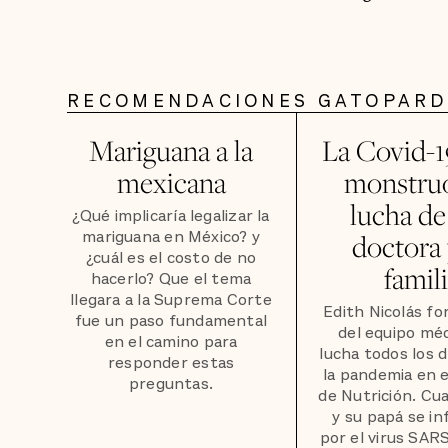
RECOMENDACIONES GATOPAR
Mariguana a la
La Covid-1
mexicana
monstruo
lucha de
¿Qué implicaría legalizar la
mariguana en México? y
doctora 
¿cuál es el costo de no
famil
hacerlo? Que el tema
llegara a la Suprema Corte
Edith Nicolás f
fue un paso fundamental
del equipo mé
en el camino para
lucha todos los d
responder estas
la pandemia en e
preguntas.
de Nutrición. Cu
y su papá se i
por el virus SAR