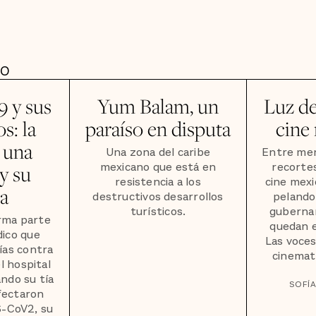
DO
9 y sus
Yum Balam, un
Luz de
s: la
paraíso en disputa
cine
 una
Una zona del caribe
Entre men
mexicano que está en
recortes
y su
resistencia a los
cine mexi
ia
destructivos desarrollos
pelando
turísticos.
guberna
orma parte
quedan e
dico que
Las voces
ías contra
cinemat
l hospital
ando su tía
SOFÍ
nfectaron
S-CoV2, su