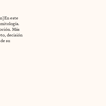
on]En este
 mitología.
moción. Más
eto, decisión
 de su