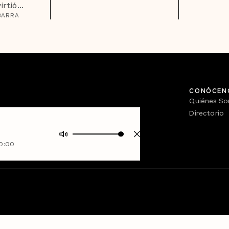
rtió...
BARRA
CONÓCEN
Quiénes S
Directorio
0:00