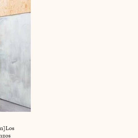
on]Los
enzos