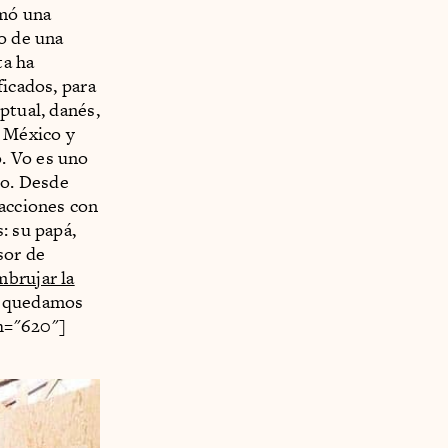
rmó una
ro de una
ta ha
ficados, para
ptual, danés,
e México y
. Vo es uno
mo. Desde
racciones con
: su papá,
esor de
mbrujar la
s quedamos
h="620"]