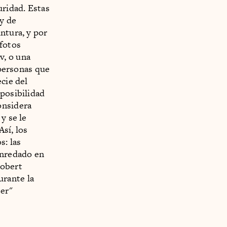
uridad. Estas
my de
ntura, y por
 fotos
v, o una
 personas que
cie del
 posibilidad
onsidera
y se le
Así, los
s: las
enredado en
Robert
urante la
er"