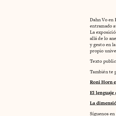
Dahn Vo en K
entramado au
La exposició
allá de lo an
y gesto en la
propio unive
Texto publi
También te p
Roni Horn 
El lenguaje 
La dimensió
Síguenos en