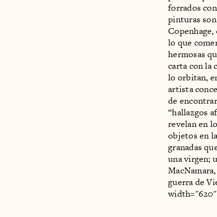
forrados con
pinturas so
Copenhage, e
lo que comen
hermosas que
carta con la 
lo orbitan, 
artista conc
de encontrar
“hallazgos a
revelan en lo
objetos en l
granadas que
una virgen; 
MacNamara, e
guerra de Vi
width="620"