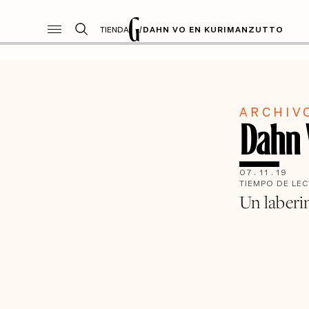
TIENDA
/
DAHN VO EN KURIMANZUTTO
ARCHIV
Dahn 
07
.
11
.
19
TIEMPO DE LE
Un laberin