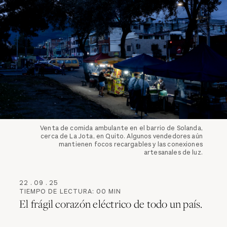
Venta de comida ambulante en el barrio de Solanda,
cerca de La Jota, en Quito. Algunos vendedores aún
mantienen focos recargables y las conexiones
artesanales de luz.
22
.
09
.
25
TIEMPO DE LECTURA:
00
MIN
El frágil corazón eléctrico de todo un país.