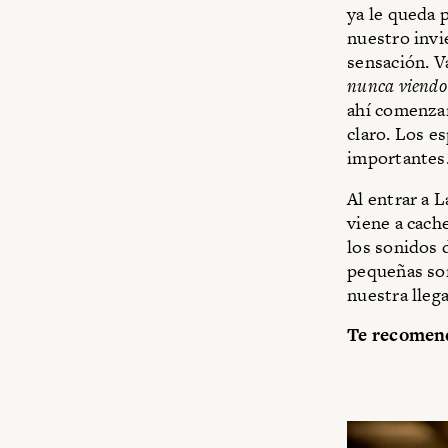
ya le queda 
nuestro invi
sensación. V
nunca viendo 
ahí comenzamo
claro. Los e
importantes
Al entrar a L
viene a cach
los sonidos 
pequeñas son
nuestra lleg
Te recomen