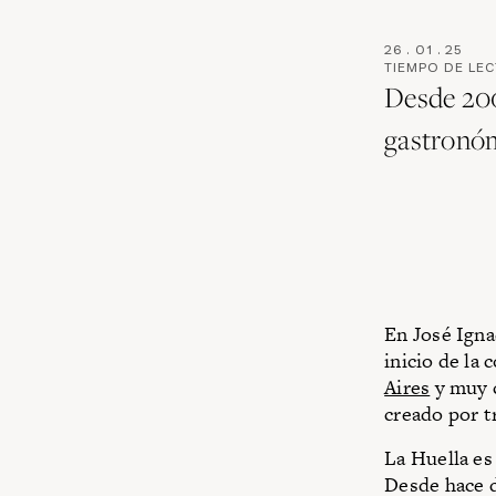
26
.
01
.
25
TIEMPO DE LE
Desde 200
gastronóm
En José Igna
inicio de la 
Aires
y muy c
creado por 
La Huella es
Desde hace d