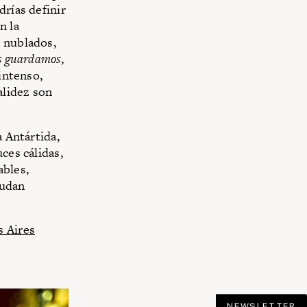
drías definir
n la
s nublados,
os guardamos
,
 intenso,
alidez son
a Antártida,
ces cálidas,
ables,
ludan
s Aires
NEWSLETTER