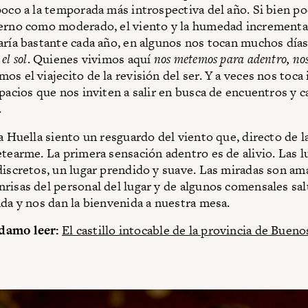
poco a la temporada más introspectiva del año. Si bien po
erno como moderado, el viento y la humedad incrementa
aría bastante cada año, en algunos nos tocan muchos día
el sol
. Quienes vivimos aquí
nos metemos para adentro, n
s el viajecito de la revisión del ser. Y a veces nos toca
spacios que nos inviten a salir en busca de encuentros y c
.
a Huella siento un resguardo del viento que, directo de l
etearme. La primera sensación adentro es de alivio. Las lu
discretos, un lugar prendido y suave. Las miradas son am
risas del personal del lugar y de algunos comensales sa
ada y nos dan la bienvenida a nuestra mesa.
damo leer:
El castillo intocable de la provincia de Bueno