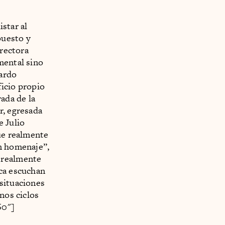
istar al
puesto y
irectora
mental sino
ardo
ficio propio
ada de la
r, egresada
de Julio
que realmente
un homenaje”,
 realmente
ica escuchan
 situaciones
nos ciclos
60"]