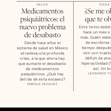
SALUD
IDEAS
Medicamentos
¿Se me o
psiquiátricos: el
que te ol
nuevo problema
Este texto debió
hace un mes o
de desabasto
más. Quién sabe
de escribirs
Desde hace años el
tiempo después
sistema de salud en México
vivir con trast
atraviesa una profunda
déficit de ate
crisis, a la que ahora hay
hiperactividad 
que sumarle el desabasto
así. Un loo
de medicamentos
psiquiátricos. ¿Qué hay
LEONARDO T
detrás de esta escasez?
FABIOLA VÁZQUEZ