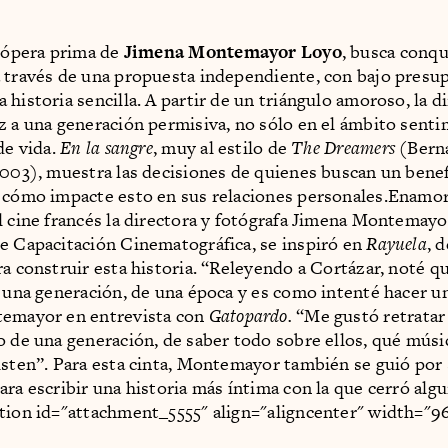
, ópera prima de
Jimena Montemayor Loyo
, busca conqu
 través de una propuesta independiente, con bajo presu
 historia sencilla. A partir de un triángulo amoroso, la d
z a una generación permisiva, no sólo en el ámbito senti
de vida.
En la sangre
, muy al estilo de
The Dreamers
(Bern
2003), muestra las decisiones de quienes buscan un bene
 cómo impacte esto en sus relaciones personales.Enamor
l cine francés la directora y fotógrafa Jimena Montemayo
e Capacitación Cinematográfica, se inspiró en
Rayuela
, 
ra construir esta historia. “Releyendo a Cortázar, noté 
e una generación, de una época y es como intenté hacer 
temayor en entrevista con
Gatopardo.
“Me gustó retratar
o de una generación, de saber todo sobre ellos, qué mús
isten”. Para esta cinta, Montemayor también se guió por
ara escribir una historia más íntima con la que cerró algu
tion id="attachment_5555" align="aligncenter" width="9