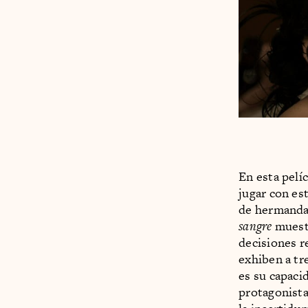
En esta pelí
jugar con es
de hermandad
sangre
muestr
decisiones r
exhiben a tr
es su capacid
protagonista