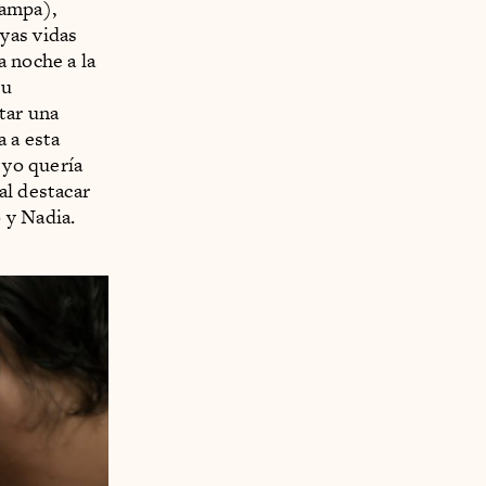
ampa),
yas vidas
a noche a la
su
tar una
a a esta
 yo quería
al destacar
 y Nadia.