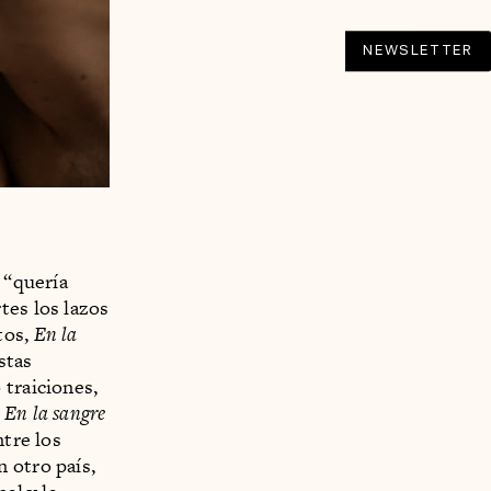
NEWSLETTER
 “quería
tes los lazos
tos,
En la
stas
 traiciones,
e
En la sangre
ntre los
 otro país,