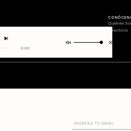
CONÓCEN
Quiénes S
Directorio
0:00