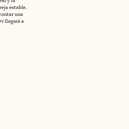
al y la
eja estable.
contar una
re
llegará a