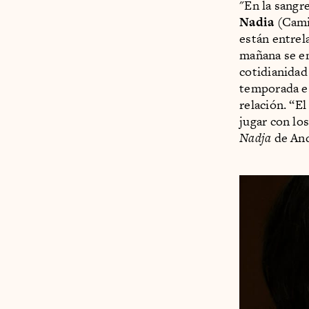
"En la sangre
Nadia
(Cami
están entrel
mañana se en
cotidianidad
temporada es
relación. “E
jugar con lo
Nadja
de An