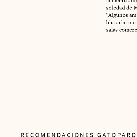
la incertidum
soledad de M
“Algunos ami
historia tan
salas comerci
RECOMENDACIONES GATOPAR