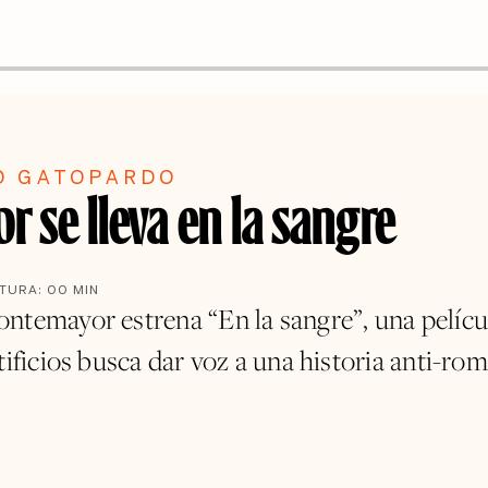
O GATOPARDO
r se lleva en la sangre
CTURA:
00
MIN
ntemayor estrena “En la sangre”, una películ
tificios busca dar voz a una historia anti-rom