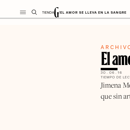
TIENDA
/
EL AMOR SE LLEVA EN LA SANGRE
ARCHIV
El amo
30
.
06
.
16
TIEMPO DE LE
Jimena Mo
que sin ar