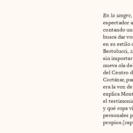
En la sangre
espectador a
contando una
busca dar vo
en su estilo 
Bertolucci, 
sin importar
nueva ola de
del Centro d
Cortázar, pa
era la voz d
explica Mon
el testimoni
y qué ropa v
personales p
propios.[cap