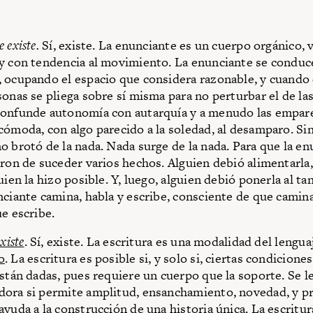
 existe.
Sí, existe. La enunciante es un cuerpo orgánico,
 y con tendencia al movimiento. La enunciante se condu
 ocupando el espacio que considera razonable, y cuando 
sonas se pliega sobre sí misma para no perturbar el de la
onfunde autonomía con autarquía y a menudo las empare
cómoda, con algo parecido a la soledad, al desamparo. Si
o brotó de la nada. Nada surge de la nada. Para que la e
eron de suceder varios hechos. Alguien debió alimentarla,
uien la hizo posible. Y, luego, alguien debió ponerla al ta
nciante camina, habla y escribe, consciente de que camin
ue escribe.
xiste
. Sí, existe. La escritura es una modalidad del lengu
o
. La escritura es posible si, y solo si, ciertas condicione
están dadas, pues requiere un cuerpo que la soporte. Se l
ora si permite amplitud, ensanchamiento, novedad, y pre
ayuda a la construcción de una historia única. La escritur