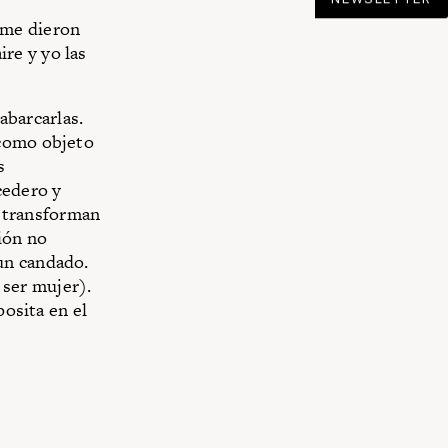
 me dieron
ire y yo las
 abarcarlas.
 como objeto
s
cedero y
 transforman
ión no
un candado.
l ser mujer).
posita en el