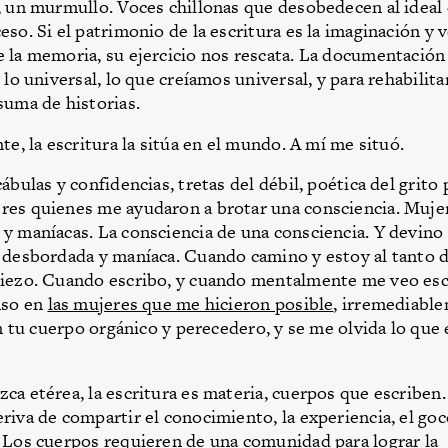
, un murmullo. Voces chillonas que desobedecen al ideal c
so. Si el patrimonio de la escritura es la imaginación y v
 la memoria, su ejercicio nos rescata. La documentación 
 lo universal, lo que creíamos universal, y para rehabilita
suma de historias.
te, la escritura la sitúa en el mundo. A mí me situó.
ábulas y confidencias, tretas del débil, poética del grito 
es quienes me ayudaron a brotar una consciencia. Muje
y maníacas. La consciencia de una consciencia. Y devino 
 desbordada y maníaca. Cuando camino y estoy al tanto 
iezo. Cuando escribo, y cuando mentalmente me veo esc
nso en
las mujeres que me hicieron posible
, irremediable
en tu cuerpo orgánico y perecedero, y se me olvida lo que
ca etérea, la escritura es materia, cuerpos que escriben
riva de compartir el conocimiento, la experiencia, el goc
 Los cuerpos requieren de una comunidad para lograr la