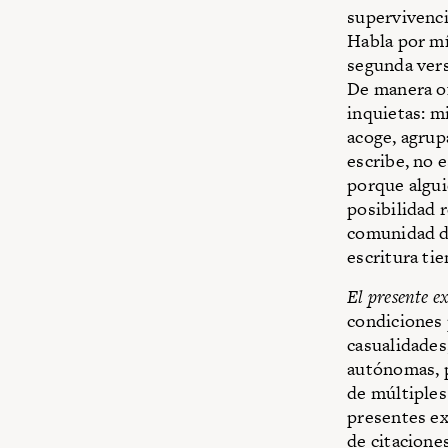
supervivenci
Habla por mí
segunda vers
De manera of
inquietas: m
acoge, agrup
escribe, no 
porque algui
posibilidad 
comunidad de
escritura ti
El presente ex
condiciones 
casualidades,
autónomas, 
de múltiples
presentes ex
de citacione