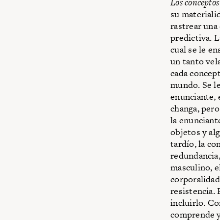
Los conceptos
su materiali
rastrear una
predictiva. 
cual se le e
un tanto vel
cada concept
mundo. Se le 
enunciante,
changa, pero
la enunciant
objetos y al
tardío, la co
redundancia, 
masculino, e
corporalidad
resistencia.
incluirlo. C
comprende y