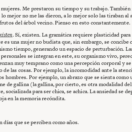
mujeres. Me prestaron su tiempo y su trabajo. También
a lo mejor no me las dieron, a lo mejor solo las tiraban al a
rutos del árbol vecino. Pienso en esto constantemente.
xisten
. Sí, existen. La gramática requiere plasticidad para
e es una mujer no budista que, sin embargo, se concibe
mismo tiempo, generando un espacio de perturbación. La
 personales se integran en este, su organismo vivo, pere
enzan muy temprano como una percepción corporal y se
o de las cosas. Por ejemplo, la incomodidad ante la atenc
os hombres. Por ejemplo, un abrazo que se sienta como 
ne de gallina (la gallina, por cierto, es otra modalidad de
, socializada para ser chica, se achica. La ansiedad se de
loja en la memoria recóndita.
n días que se perciben como años.