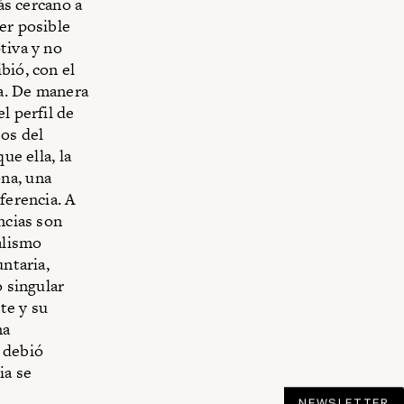
ás cercano a
er posible
tiva y no
bió, con el
ra. De manera
l perfil de
tos del
ue ella, la
na, una
ferencia. A
ncias son
alismo
untaria,
o singular
te y su
na
 debió
ia se
NEWSLETTER