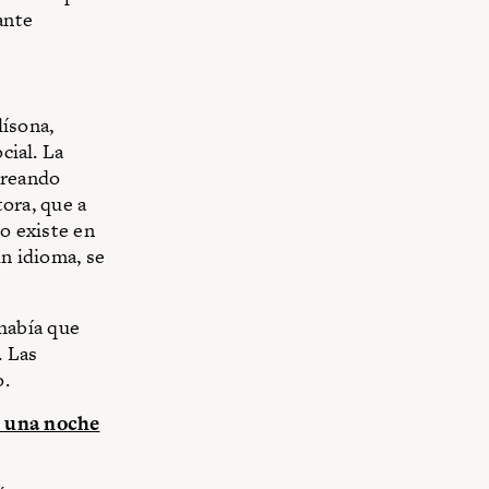
ante
lísona,
cial. La
 creando
tora, que a
no existe en
un idioma, se
había que
. Las
o.
i una noche