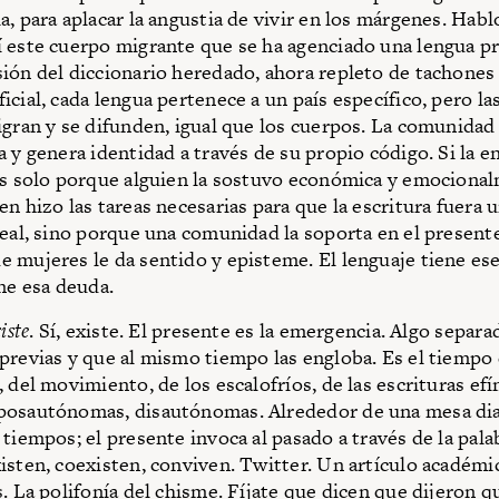
a, para aplacar la angustia de vivir en los márgenes. Habl
 este cuerpo migrante que se ha agenciado una lengua pr
ión del diccionario heredado, ahora repleto de tachones
icial, cada lengua pertenece a un país específico, pero la
igran y se difunden, igual que los cuerpos. La comunidad 
a y genera identidad a través de su propio código. Si la 
es solo porque alguien la sostuvo económica y emociona
en hizo las tareas necesarias para que la escritura fuera 
real, sino porque una comunidad la soporta en el present
 mujeres le da sentido y episteme. El lenguaje tiene ese
ene esa deuda.
iste
. Sí, existe. El presente es la emergencia. Algo separa
previas y que al mismo tiempo las engloba. Es el tiempo 
 del movimiento, de los escalofríos, de las escrituras ef
posautónomas, disautónomas. Alrededor de una mesa di
 tiempos; el presente invoca al pasado a través de la pala
isten, coexisten, conviven. Twitter. Un artículo académi
s. La polifonía del chisme. Fíjate que dicen que dijeron q