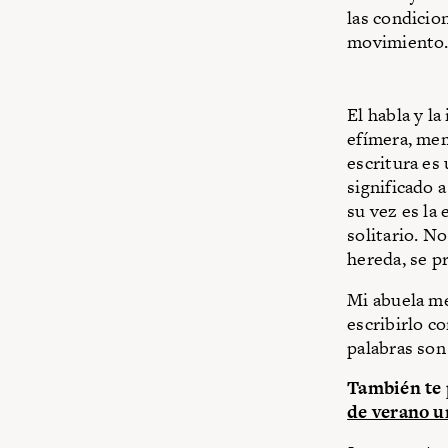
las condicio
movimiento
El habla y l
efímera, memé
escritura es 
significado a
su vez es la 
solitario. N
hereda, se pr
Mi abuela m
escribirlo co
palabras son
También te p
de verano un