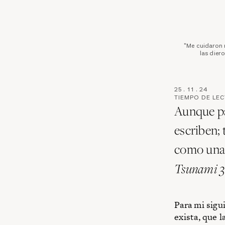
"Me cuidaron m
las diero
25
.
11
.
24
TIEMPO DE LE
Aunque pa
escriben;
como una 
Tsunami 
Para mi sigu
exista, que l