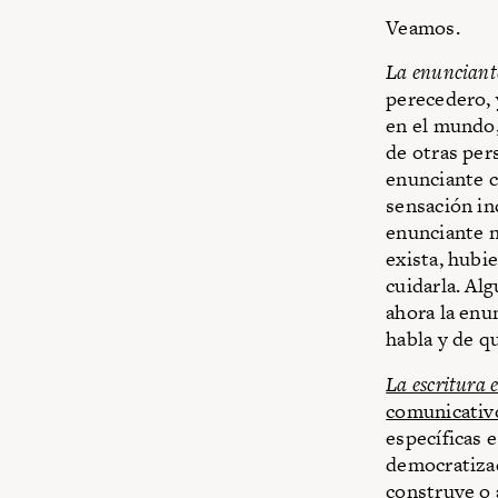
Veamos.
La enunciante
perecedero,
en el mundo,
de otras per
enunciante c
sensación in
enunciante n
exista, hubi
cuidarla. Alg
ahora la enu
habla y de q
La escritura e
comunicativ
específicas 
democratizad
construye o 