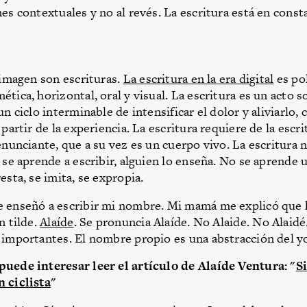
nes contextuales y no al revés. La escritura está en const
.
a imagen son escrituras.
La escritura en la era digital
es po
tica, horizontal, oral y visual. La escritura es un acto so
un ciclo interminable de intensificar el dolor y aliviarlo,
 partir de la experiencia. La escritura requiere de la escri
enunciante, que a su vez es un cuerpo vivo. La escritura 
o se aprende a escribir, alguien lo enseña. No se aprende 
esta, se imita, se expropia.
e enseñó a escribir mi nombre. Mi mamá me explicó que 
n tilde.
Alaíde
. Se pronuncia Alaíde. No Alaide. No Alaidé
 importantes. El nombre propio es una abstracción del y
uede interesar leer el artículo de Alaíde Ventura: "
S
 ciclista
"