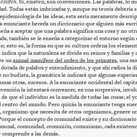
 existen
. Sí, existen, son convenciones. Las palabras, lo m
dad. Todas están imbricadas y, aunque en teoría debería s
 epidemiología de las ideas, esta sería meramente descrip
La enunciante hereda un diccionario que alguien más escri
nseña a aceptar que una palabra significa una cosa y no ot
ada, también se le enseña a categorizar el entorno según e
o; esto es, la forma en que su cultura ordena los elemen
indica que la naturaleza se divide en reinos y familias y q
 es un
animal mamífero del orden de los primates
, una mo
 dotada de palabra y entendimiento, y que ahí radica la di
e no budista, la gramática le indicará que algunas experie
gunas otras, sucesos. A la enunciante occidental del capit
nvención la intentará convencer, en una sorpresiva, invol
de que el individuo es la medida de todas las cosas; el y
l centro del mundo. Pero quizás la enunciante tenga suer
, organismo que necesita de otros organismos, genere u
 Porque el concepto de comunidad existe y su diccionario
omunal, comunidad, comunión, comunismo, cada existenc
 comprende a las demás.