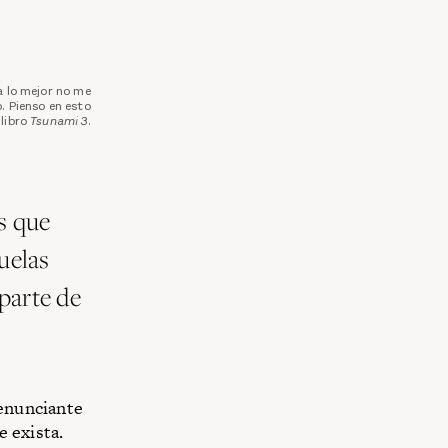
a lo mejor no me
o. Pienso en esto
libro
Tsunami 3
.
s que
uelas
parte de
 enunciante
e exista.