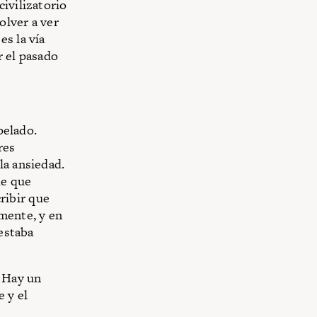
ivilizatorio
olver a ver
es la vía
r el pasado
pelado.
res
la ansiedad.
de que
ribir que
mente, y en
 estaba
. Hay un
e y el