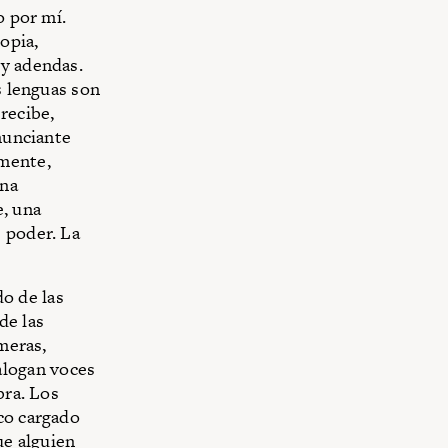
o por mí.
opia,
 y adendas.
s lenguas son
recibe,
enunciante
lmente,
una
e, una
 poder. La
do de las
de las
ímeras,
alogan voces
bra. Los
co cargado
ue alguien