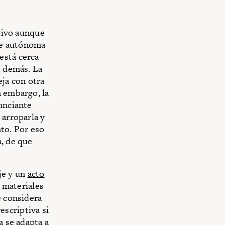
 vivo aunque
ce autónoma
está cerca
s demás. La
ja con otra
n embargo, la
nunciante
 arroparla y
nto. Por eso
a, de que
aje y un
acto
s materiales
e considera
scriptiva si
a se adapta a