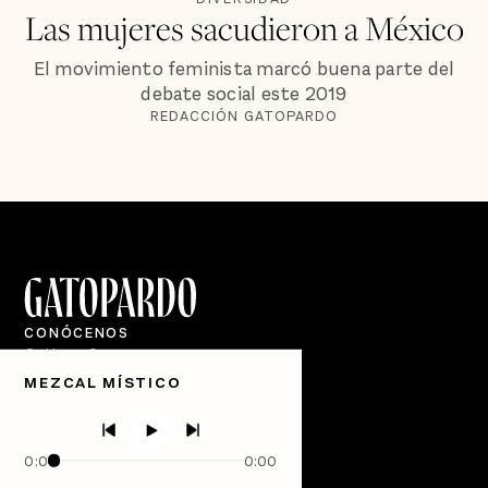
Las mujeres sacudieron a México
El movimiento feminista marcó buena parte del
debate social este 2019
REDACCIÓN GATOPARDO
CONÓCENOS
Quiénes Somos
MEZCAL MÍSTICO
Directorio
PÓDCASTS
Semanario Gatopardo
0:00
0:00
En Qué Momento