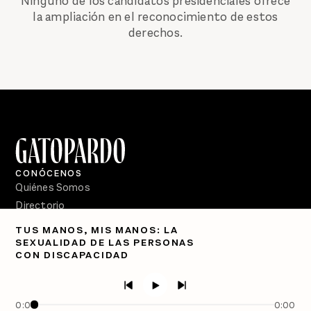
Ninguno de los candidatos presidenciales ofrece
la ampliación en el reconocimiento de estos
derechos.
CONÓCENOS
Quiénes Somos
Directorio
TUS MANOS, MIS MANOS: LA
PÓDCASTS
SEXUALIDAD DE LAS PERSONAS
Semanario Gatopardo
CON DISCAPACIDAD
En Qué Momento
Crecer en Distopía
0:00
0:00