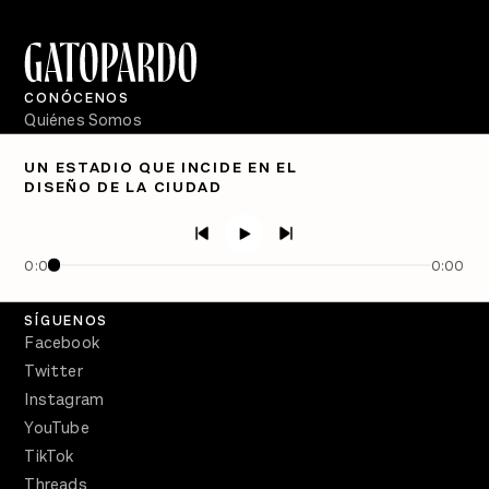
CONÓCENOS
Quiénes Somos
Directorio
UN ESTADIO QUE INCIDE EN EL
DISEÑO DE LA CIUDAD
PÓDCASTS
Semanario Gatopardo
En Qué Momento
0:00
0:00
Crecer en Distopía
SÍGUENOS
Facebook
Twitter
Instagram
YouTube
TikTok
Threads