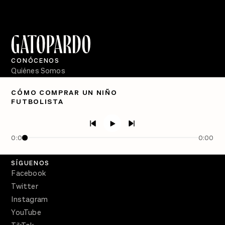
CONÓCENOS
Quiénes Somos
Directorio
CÓMO COMPRAR UN NIÑO
FUTBOLISTA
PÓDCASTS
Semanario Gatopardo
En Qué Momento
0:00
0:00
Crecer en Distopía
SÍGUENOS
Facebook
Twitter
Instagram
YouTube