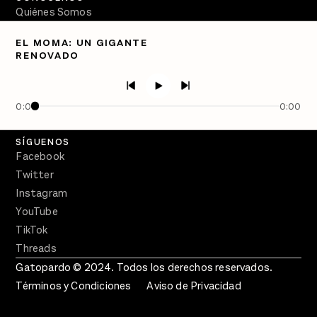
Quiénes Somos
Directorio
EL MOMA: UN GIGANTE
RENOVADO
PÓDCASTS
Semanario Gatopardo
En Qué Momento
0:00
0:00
Crecer en Distopía
SÍGUENOS
Facebook
Twitter
Instagram
YouTube
TikTok
Threads
Gatopardo © 2024. Todos los derechos reservados.
Términos y Condiciones
Aviso de Privacidad