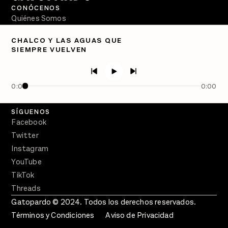
CONÓCENOS
Quiénes Somos
Directorio
CHALCO Y LAS AGUAS QUE
SIEMPRE VUELVEN
PÓDCASTS
Semanario Gatopardo
En Qué Momento
0:00
0:00
Crecer en Distopía
SÍGUENOS
Facebook
Twitter
Instagram
YouTube
TikTok
Threads
Gatopardo © 2024. Todos los derechos reservados.
Términos y Condiciones
Aviso de Privacidad