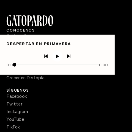
CONÓCENOS
Quiénes Somos
DESPERTAR EN PRIMAVERA
Directorio
PÓDCASTS
Semanario Gatopardo
0:00
0:00
En Qué Momento
Crecer en Distopía
SÍGUENOS
Facebook
Twitter
Instagram
YouTube
TikTok