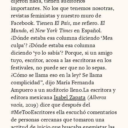
dijeron nada, tienen auditorios
importantes. No los que tenemos nosotras,
revistas feministas y nuestro muro de
Facebook. Tienen
El País
, me refiero.
El
Mundo
, el
New York Times
en Español.
¿Dónde estaba esa columna diciendo ‘Mea
culpa’? ¿Dónde estaba esa columna
diciendo ‘yo lo sabía’? Porque, si un amigo
tuyo, escritor, acosa a las escritoras en los
festivales, no puede ser que no lo sepas.
¿Cómo se llama eso en la ley? Se llama
complicidad”, dijo María Fernanda
Ampuero a un auditorio lleno.La escritora y
editora mexicana
Isabel Zapata
(
Alberca
vacía
, 2019) dice que después del
#MeTooEscritores ella escuchó comentarios
de personas cercanas que tomaron una
actitud de juicio que buscaba enemistar las