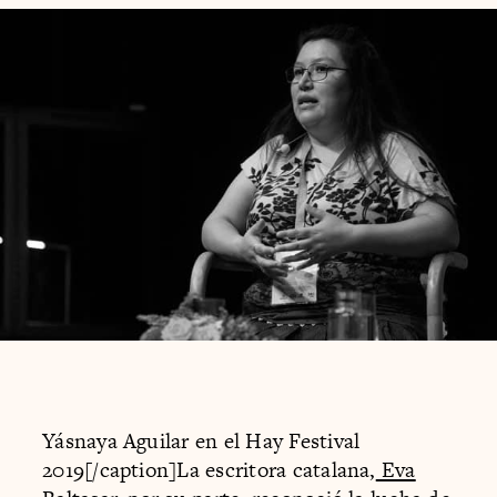
Yásnaya Aguilar en el Hay Festival
2019[/caption]La escritora catalana,
Eva