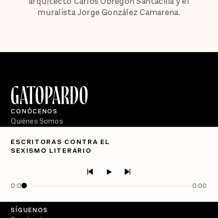
arquitecto Carlos Obregón Santacilia y el
muralista Jorge González Camarena.
CONÓCENOS
Quiénes Somos
Directorio
ESCRITORAS CONTRA EL
SEXISMO LITERARIO
PÓDCASTS
Semanario Gatopardo
En Qué Momento
0:00
0:00
Crecer en Distopía
SÍGUENOS