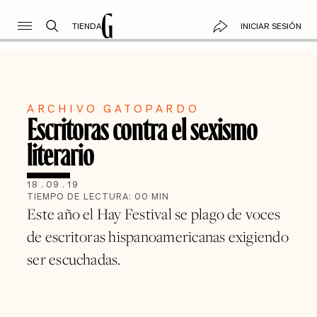
TIENDA
INICIAR SESIÓN
ARCHIVO GATOPARDO
Escritoras contra el sexismo
literario
18
.
09
.
19
TIEMPO DE LECTURA:
00
MIN
Este año el Hay Festival se plago de voces
de escritoras hispanoamericanas exigiendo
ser escuchadas.