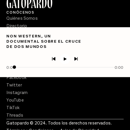
CONÓCENOS
Quiénes Somos
Directorio
NON WESTERN, UN
PÓDCASTS
DOCUMENTAL SOBRE EL CRUCE
Semanario Gatopardo
DE DOS MUNDOS
En Qué Momento
Crecer en Distopía
0:00
0:00
SÍGUENOS
Facebook
Twitter
Instagram
YouTube
TikTok
Threads
Gatopardo © 2024. Todos los derechos reservados.