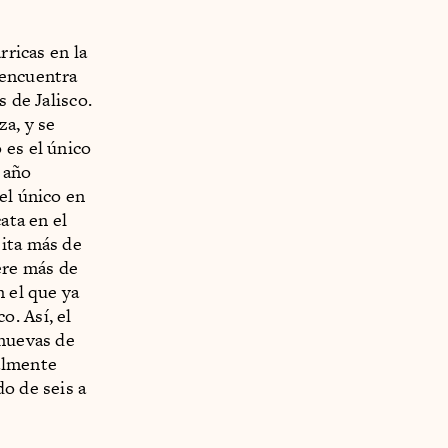
rricas en la
 encuentra
 de Jalisco.
za, y se
 es el único
 año
el único en
ata en el
sita más de
ere más de
n el que ya
. Así, el
 nuevas de
almente
o de seis a