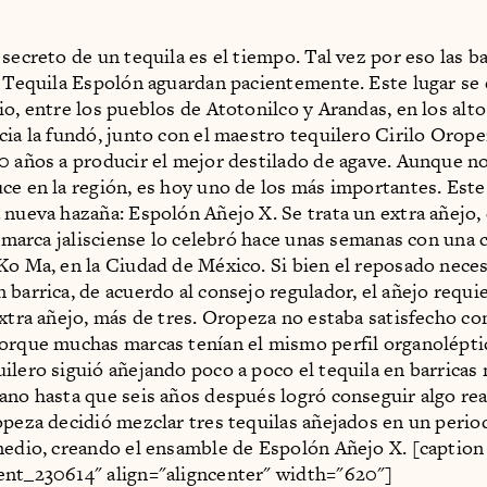
secreto de un tequila es el tiempo. Tal vez por eso las ba
e Tequila Espolón aguardan pacientemente. Este lugar se
o, entre los pueblos de Atotonilco y Arandas, en los altos
cia la fundó, junto con el maestro tequilero Cirilo Orope
0 años a producir el mejor destilado de agave. Aunque no
ce en la región, es hoy uno de los más importantes. Este
 nueva hazaña: Espolón Añejo X. Se trata un extra añejo, 
a marca jalisciense lo celebró hace unas semanas con una c
Ko Ma, en la Ciudad de México. Si bien el reposado nece
 barrica, de acuerdo al consejo regulador, el añejo requi
extra añejo, más de tres. Oropeza no estaba satisfecho co
orque muchas marcas tenían el mismo perfil organoléptico
ilero siguió añejando poco a poco el tequila en barricas
ano hasta que seis años después logró conseguir algo re
opeza decidió mezclar tres tequilas añejados en un period
medio, creando el ensamble de Espolón Añejo X. [caption
ent_230614" align="aligncenter" width="620"]