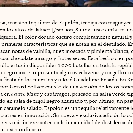
za, maestro tequilero de Espolón, trabaja con magueyes 
 en los altos de Jalisco.[/caption]Su textura es más untuo
lquiera. El color dorado oscuro completamente natural y
s primeras características que se notan en el destilado. 
acan notas de vainilla, nuez moscada y pimienta blanca, 
coa, chocolate amargo y frutas secas. Está hecho cien po
 sólo estarán disponibles 1 000 botellas en toda la repúbl
un negro mate, representa algunas calaveras y un gallo en
a fiesta de los muertos y a José Guadalupe Posada. En Ko
or Gerard Bellver constó de una versión de los ostion
ha en
beurre blanc
y espárragos, pescado en salsa verde ti
do en salsa de frijol negro ahumado y, por último, un pas
n caramelo salado. Espolón es un tequila relativamente 
o atrás en innovación. Su nueva y exclusiva adición lo c
arcas más interesantes en la inmensidad de destilerías de
ut extraordinario.