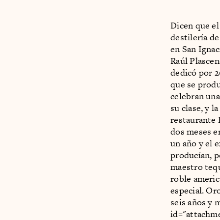
Dicen que el 
destilería d
en San Ignaci
Raúl Plascen
dedicó por 2
que se produ
celebran una
su clase, y l
restaurante 
dos meses en
un año y el 
producían, p
maestro tequ
roble americ
especial. Or
seis años y 
id="attachm