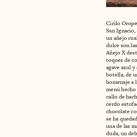
Cirilo Orope
San Ignacio,
un añejo cua
dulce son la
Añejo X dest
toques de co
agave azul y
botella, de 
homenaje a l
menú hecho p
callo de hac
cerdo estofa
chocolate co
se ha quedad
una de las m
duda, un deb