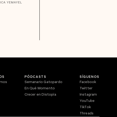
ICA YEMAYEL
OS
PÓDCASTS
SÍGUENOS
omos
Semanario Gatopardo
Facebook
En Qué Momento
Twitter
Crecer en Distopía
Instagram
YouTube
TikTok
Threads