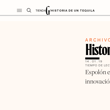
TIENDA
/
HISTORIA DE UN TEQUILA
ARCHIV
Histor
14
.
01
.
19
TIEMPO DE LE
Espolón e
innovació