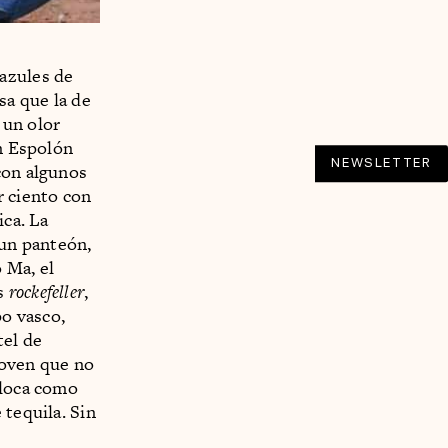
azules de
sa que la de
 un olor
En Espolón
NEWSLETTER
con algunos
r ciento con
ica. La
 un panteón,
 Ma, el
es
rockefeller
,
po vasco,
tel de
joven que no
oloca como
 tequila. Sin