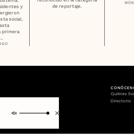
 sistema.
MÓN
de reportaje.
isidentes y
ergieron
ta social,
hasta
a primera
..
GAGO
CONÓCEN
Quiénes S
Directorio