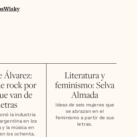
os
Wisky
e Álvarez:
Literatura y
e rock por
feminismo: Selva
que van de
Almada
letras
Ideas de seis mujeres que
se abrazan en el
onó la industria
feminismo a partir de sus
 argentina en los
letras.
 y la música en
en los ochenta.