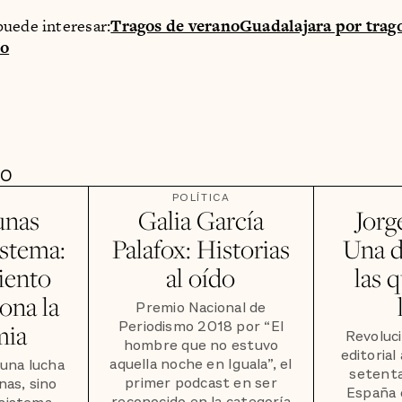
uede interesar:
Tragos de verano
Guadalajara por trag
ño
DO
POLÍTICA
unas
Galia García
Jorg
istema:
Palafox: Historias
Una d
iento
al oído
las 
ona la
Premio Nacional de
Periodismo 2018 por “El
mia
Revoluci
hombre que no estuvo
editorial
aquella noche en Iguala”, el
 una lucha
setenta
primer podcast en ser
nas, sino
España 
reconocido en la categoría