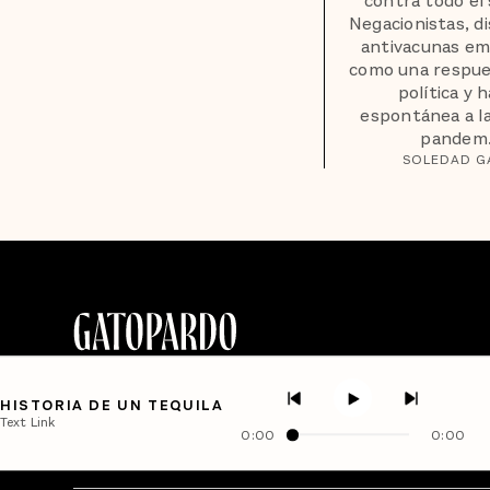
contra todo el
Negacionistas, d
antivacunas em
como una respues
política y 
espontánea a l
pandem.
SOLEDAD 
HISTORIA DE UN TEQUILA
Text Link
0:00
0:00