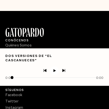
CONÓCENOS
Quiénes Somos
Directorio
DOS VERSIONES DE “EL
CASCANUECES”
PÓDCASTS
Semanario Gatopardo
En Qué Momento
0:00
0:00
Crecer en Distopía
SÍGUENOS
Facebook
Twitter
Instagram