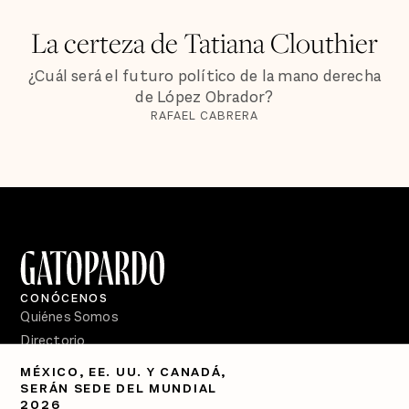
La certeza de Tatiana Clouthier
¿Cuál será el futuro político de la mano derecha
de López Obrador?
RAFAEL CABRERA
CONÓCENOS
Quiénes Somos
Directorio
MÉXICO, EE. UU. Y CANADÁ,
PÓDCASTS
SERÁN SEDE DEL MUNDIAL
Semanario Gatopardo
2026