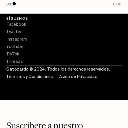
0:00
0:00
Crecer en Distopía
SÍGUENOS
Facebook
Twitter
Instagram
YouTube
TikTok
Threads
Gatopardo © 2024. Todos los derechos reservados.
Términos y Condiciones
Aviso de Privacidad
Suscríbete a nuestro