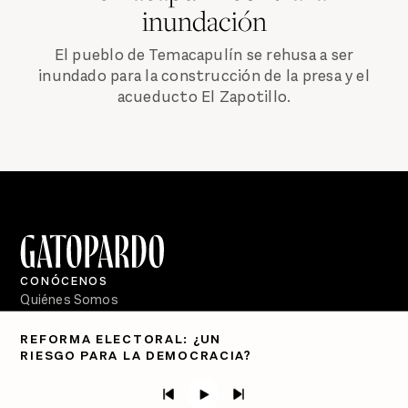
inundación
El pueblo de Temacapulín se rehusa a ser
inundado para la construcción de la presa y el
acueducto El Zapotillo.
CONÓCENOS
Quiénes Somos
Directorio
REFORMA ELECTORAL: ¿UN
RIESGO PARA LA DEMOCRACIA?
PÓDCASTS
Semanario Gatopardo
En Qué Momento