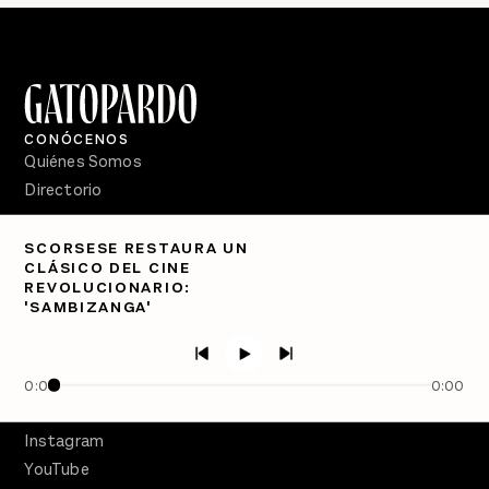
CONÓCENOS
Quiénes Somos
Directorio
PÓDCASTS
SCORSESE RESTAURA UN
Semanario Gatopardo
CLÁSICO DEL CINE
En Qué Momento
REVOLUCIONARIO:
'SAMBIZANGA'
Crecer en Distopía
SÍGUENOS
Facebook
0:00
0:00
Twitter
Instagram
YouTube