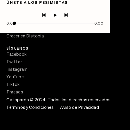
ÚNETE A LOS PESIMISTAS
Directorio
PÓDCASTS
Semanario Gatopardo
0:00
0:00
En Qué Momento
Crecer en Distopía
SÍGUENOS
Facebook
Twitter
Instagram
YouTube
TikTok
Threads
Gatopardo © 2024. Todos los derechos reservados.
Términos y Condiciones
Aviso de Privacidad