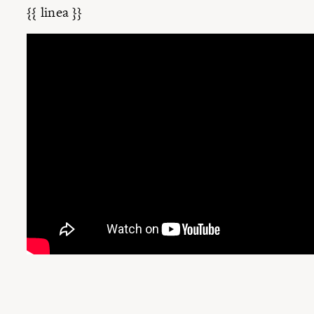
{{ linea }}